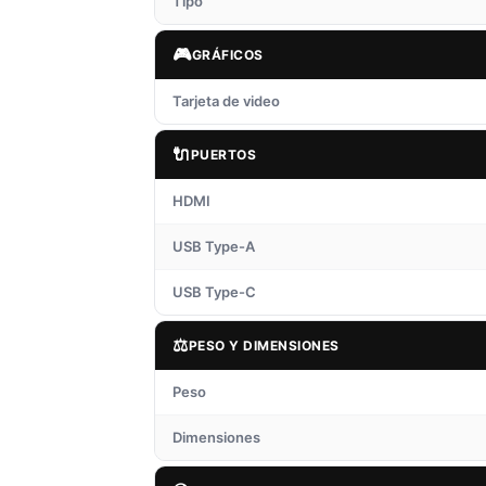
Tipo
🎮
GRÁFICOS
Tarjeta de video
🔌
PUERTOS
HDMI
USB Type-A
USB Type-C
⚖️
PESO Y DIMENSIONES
Peso
Dimensiones