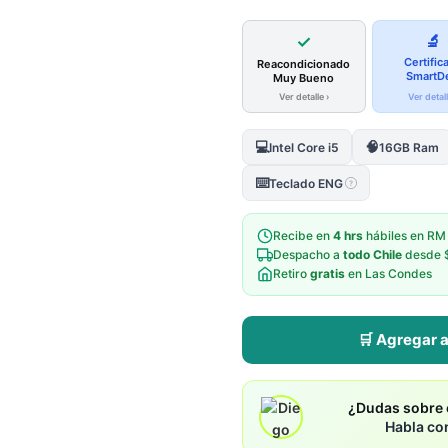
✓
🔬
Certific
Reacondicionado
SmartD
Muy Bueno
Ver detalle ›
Ver detall
💻
🧠
Intel Core i5
16GB Ram
⌨️
Teclado ENG
?
Recibe en
4 hrs
hábiles en RM
Despacho a
todo Chile
desde 
Retiro
gratis
en Las Condes
🛒 Agregar a
¿Dudas sobre e
Habla co