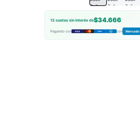
$34.666
12 cuotas sin interés de
Pagando con
con
Mercado 
VISA
AMEX
DC