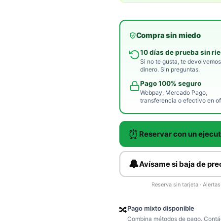
Compra sin miedo
10 días de prueba sin ri
Si no te gusta, te devolvemos
dinero. Sin preguntas.
Pago 100% seguro
Webpay, Mercado Pago,
transferencia o efectivo en of
⏰
Reservar con un ejecut
🔔
Avísame si baja de pre
Reserva sin tarjeta · Alert
Pago mixto disponible
🔀
Combina métodos de pago. Contác