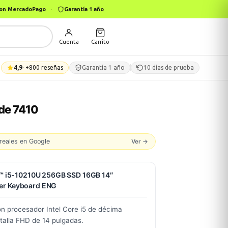
 con MercadoPago
·
Garantía 1 año
Cuenta
Carrito
4,9
· +800 reseñas
Garantía 1 año
10 días de prueba
ude 7410
reales en Google
Ver →
ore™ i5-10210U 256GB SSD 16GB 14″
ver Keyboard ENG
n procesador Intel Core i5 de décima
alla FHD de 14 pulgadas.