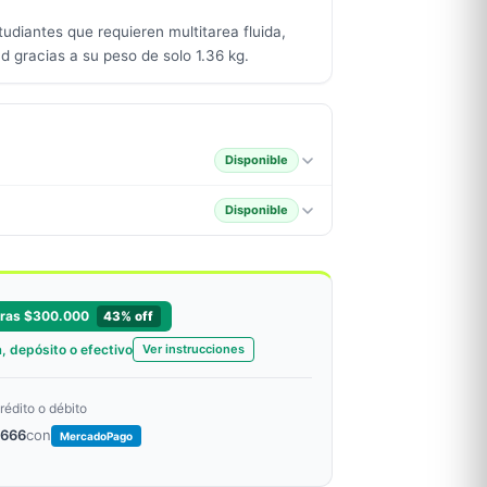
tudiantes que requieren multitarea fluida,
d gracias a su peso de solo 1.36 kg.
Disponible
Disponible
rras $300.000
43% off
, depósito o efectivo
Ver instrucciones
rédito o débito
.666
con
MercadoPago