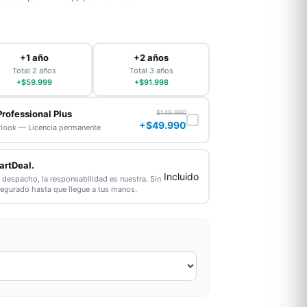
+1 año
+2 años
Total 2 años
Total 3 años
+$59.999
+$91.998
Professional Plus
$149.990
+$49.990
tlook — Licencia permanente
artDeal.
Incluido
l despacho, la responsabilidad es nuestra. Sin
segurado hasta que llegue a tus manos.