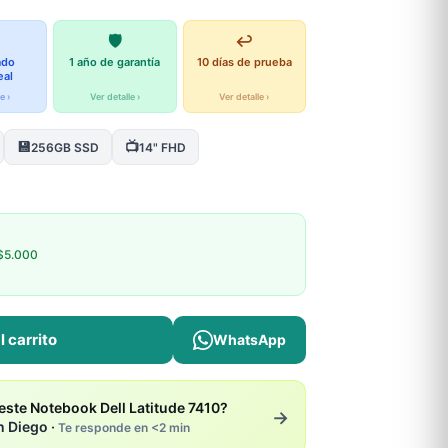
🛡️
↩️
ado
1 año de garantía
10 días de prueba
eal
e ›
Ver detalle ›
Ver detalle ›
💾
📺
256GB SSD
14" FHD
$5.000
l carrito
WhatsApp
ste Notebook Dell Latitude 7410?
→
n Diego ·
Te responde en <2 min