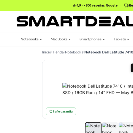
4,9 · +800 reseñas Google
·
Re
Notebooks
MacBooks
Smartphones
Tablets
Inicio
›
Tienda
›
Notebooks
›
Notebook Dell Latitude 741
1 año garantía