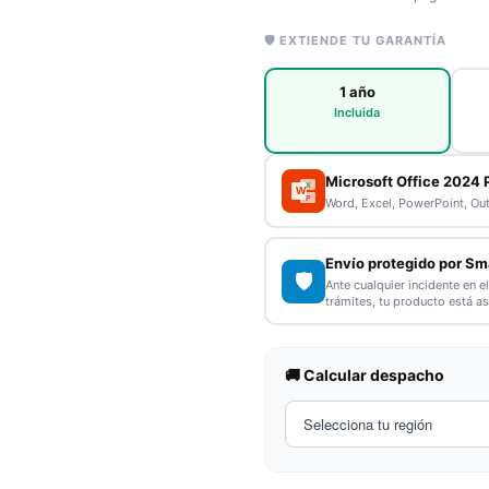
🛡️ EXTIENDE TU GARANTÍA
1 año
Incluida
Microsoft Office 2024 
X
W
P
Word, Excel, PowerPoint, Ou
Envío protegido por Sm
🛡️
Ante cualquier incidente en e
trámites, tu producto está a
🚚 Calcular despacho