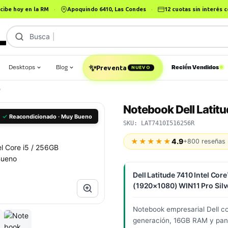
cibe hoy en la RM
·
Apoquindo 6410, Las Condes
·
12 cuotas sin interés
Busca
Notebook
Desktops
Blog
Recién Vendidos
✨
Preventa
NUEVO
0
Notebook Dell Latit
✓
Reacondicionado · Muy Bueno
SKU: LAT7410I516256R
★★★★★
4.9
+800 reseñas 
Dell Latitude 7410 Intel C
(1920×1080) WIN11 Pro Sil
Notebook empresarial Dell co
generación, 16GB RAM y pant