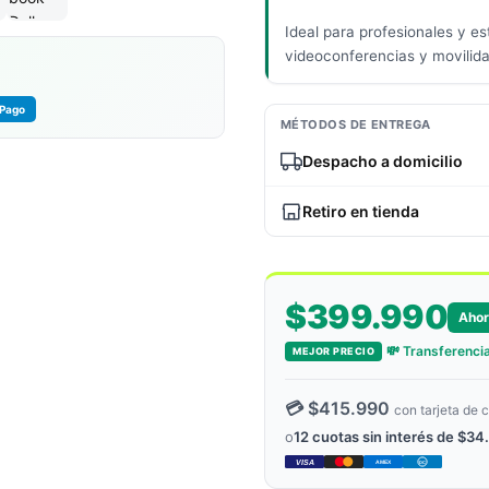
Ideal para profesionales y es
videoconferencias y movilida
Pago
MÉTODOS DE ENTREGA
Despacho a domicilio
Retiro en tienda
$399.990
Aho
💸 Transferencia
MEJOR PRECIO
💳 $415.990
con tarjeta de c
o
12 cuotas sin interés de $34
VISA
AMEX
DC