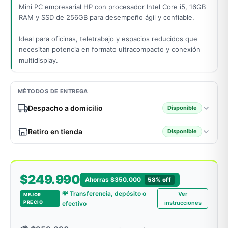
Mini PC empresarial HP con procesador Intel Core i5, 16GB
RAM y SSD de 256GB para desempeño ágil y confiable.
Ideal para oficinas, teletrabajo y espacios reducidos que
odos →
necesitan potencia en formato ultracompacto y conexión
multidisplay.
MÉTODOS DE ENTREGA
Despacho a domicilio
Disponible
Retiro en tienda
Disponible
$249.990
Ahorras $350.000
58% off
💸 Transferencia, depósito o
Ver
MEJOR
PRECIO
instrucciones
efectivo