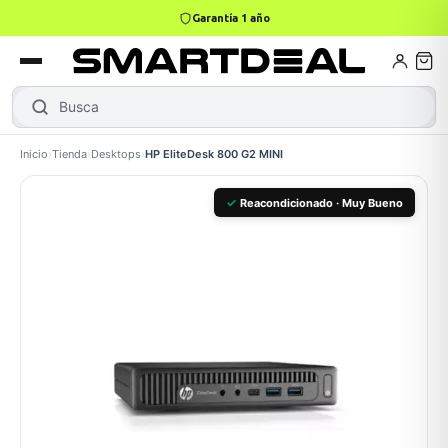
Garantía 1 año
4,9 · +800 reseñas Google
books
Books
ktops
lets
Busca
Leno
Inicio
›
Tienda
›
Desktops
›
HP EliteDesk 800 G2 MINI
Gamer
MacBook Air
Mini PC
✓
Reacondicionado · Muy Bueno
odos →
odos →
Apple
odos →