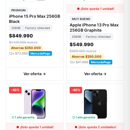
● ¡Solo queda 1 unidad!
PREMIUM
iPhone 15 Pro Max 256GB
MUY BUENO
Black
Apple iPhone 13 Pro Max
256GB
Factory Unlocked
256GB Graphite
$849.990
256GB
Factory Unlocked
$1.199.990 nuevo
$549.990
Ahorras $350.000
$899.990 nuevo
12x $73.666
MercadoPago
Ahorras $350.000
12x $47.666
MercadoPago
Ver oferta →
Ver oferta →
-40%
-40%
○ 1 año garantía
○ 1 año garantía
● ¡Solo queda 1 unidad!
● ¡Solo queda 2 unidades!