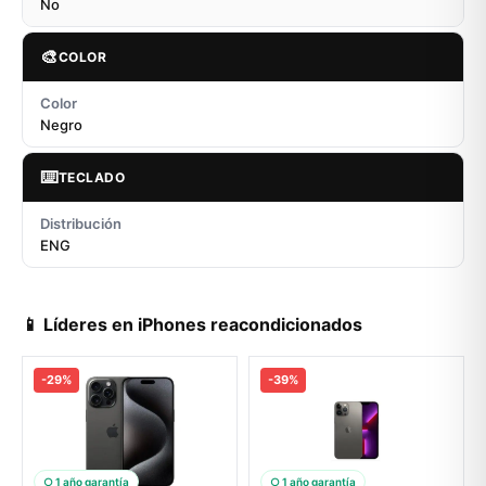
No
🎨
COLOR
Color
Negro
⌨️
TECLADO
Distribución
ENG
📱 Líderes en iPhones reacondicionados
-29%
-39%
○ 1 año garantía
○ 1 año garantía