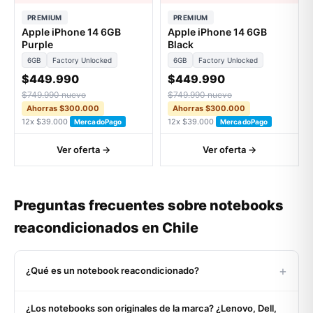
PREMIUM
PREMIUM
Apple iPhone 14 6GB
Apple iPhone 14 6GB
Purple
Black
6GB
Factory Unlocked
6GB
Factory Unlocked
$449.990
$449.990
$749.990 nuevo
$749.990 nuevo
Ahorras $300.000
Ahorras $300.000
12x $39.000
12x $39.000
MercadoPago
MercadoPago
Ver oferta →
Ver oferta →
Preguntas frecuentes sobre notebooks
reacondicionados en Chile
+
¿Qué es un notebook reacondicionado?
Un notebook reacondicionado es un equipo usado o de
¿Los notebooks son originales de la marca? ¿Lenovo, Dell,
retorno corporativo que pasó por un proceso certificado de