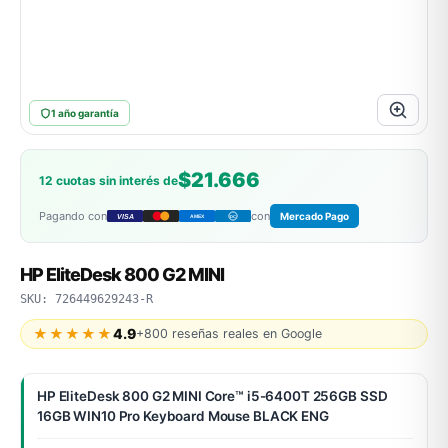
ASUS
1 año garantía
$21.666
12 cuotas sin interés de
Pagando con
con
Mercado Pago
VISA
AMEX
DC
ACER
HP EliteDesk 800 G2 MINI
SKU: 726449629243-R
★★★★★
4.9
+800 reseñas reales en Google
HP EliteDesk 800 G2 MINI Core™ i5-6400T 256GB SSD
16GB WIN10 Pro Keyboard Mouse BLACK ENG