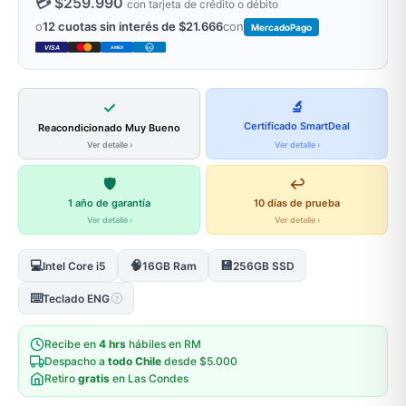
💳 $259.990
con tarjeta de crédito o débito
o
12 cuotas sin interés de $21.666
con
MercadoPago
VISA
AMEX
DC
✓
🔬
Certificado SmartDeal
Reacondicionado Muy Bueno
Ver detalle ›
Ver detalle ›
🛡️
↩️
1 año de garantía
10 días de prueba
Ver detalle ›
Ver detalle ›
💻
🧠
💾
Intel Core i5
16GB Ram
256GB SSD
⌨️
Teclado ENG
?
Recibe en
4 hrs
hábiles en RM
Despacho a
todo Chile
desde $5.000
Retiro
gratis
en Las Condes