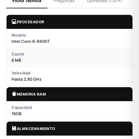
Ficha Técnica
Preguntas
Opiniones (700+)
💻
PROCESADOR
Modelo
Intel Core i5-6400T
Caché
6 MB
Velocidad
Hasta 2,80 GHz
🧠
MEMORIA RAM
Capacidad
16GB
💾
ALMACENAMIENTO