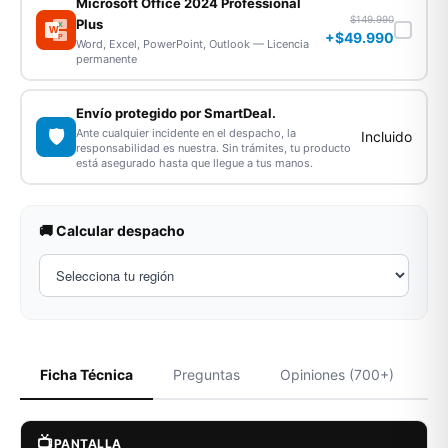
Microsoft Office 2024 Professional
$149.990
Plus
X
W
+$49.990
P
Word, Excel, PowerPoint, Outlook — Licencia
permanente
Envío protegido por SmartDeal.
🛡️
Ante cualquier incidente en el despacho, la
Incluido
responsabilidad es nuestra. Sin trámites, tu producto
está asegurado hasta que llegue a tus manos.
🚚 Calcular despacho
Ficha Técnica
Preguntas
Opiniones (700+)
📺
PANTALLA