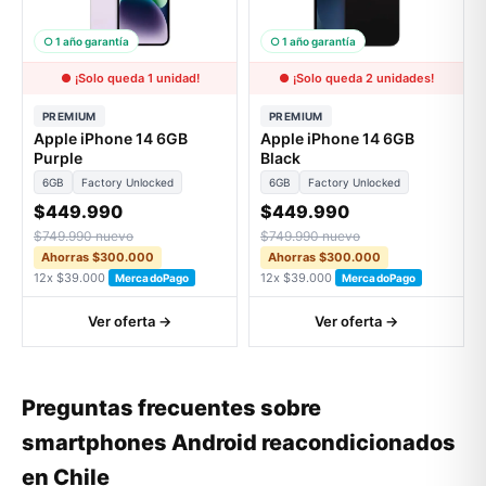
○ 1 año garantía
○ 1 año garantía
● ¡Solo queda 1 unidad!
● ¡Solo queda 2 unidades!
PREMIUM
PREMIUM
Apple iPhone 14 6GB
Apple iPhone 14 6GB
Purple
Black
6GB
Factory Unlocked
6GB
Factory Unlocked
$449.990
$449.990
$749.990 nuevo
$749.990 nuevo
Ahorras $300.000
Ahorras $300.000
12x $39.000
12x $39.000
MercadoPago
MercadoPago
Ver oferta →
Ver oferta →
Preguntas frecuentes sobre
smartphones Android reacondicionados
en Chile