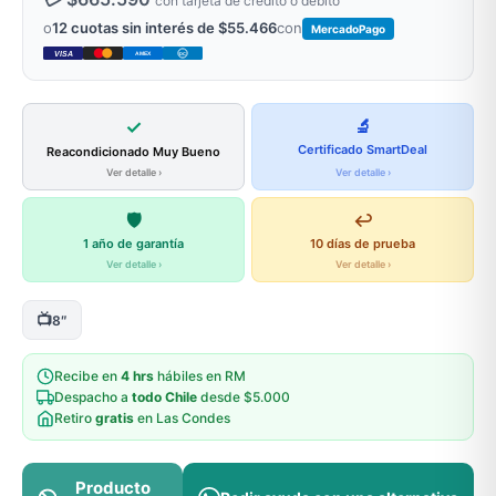
con tarjeta de crédito o débito
o
12 cuotas sin interés de $55.466
con
MercadoPago
VISA
AMEX
DC
✓
🔬
Certificado SmartDeal
Reacondicionado Muy Bueno
Ver detalle ›
Ver detalle ›
🛡️
↩️
1 año de garantía
10 días de prueba
Ver detalle ›
Ver detalle ›
📺
8″
Recibe en
4 hrs
hábiles en RM
Despacho a
todo Chile
desde $5.000
Retiro
gratis
en Las Condes
Producto