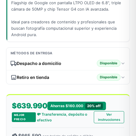
Flagship de Google con pantalla LTPO OLED de 6.8", triple
cámara de 50MP y chip Tensor G4 con IA avanzada.
Ideal para creadores de contenido y profesionales que
odos →
buscan fotografía computacional superior y experiencia
Android pura.
MÉTODOS DE ENTREGA
Despacho a domicilio
Disponible
Retiro en tienda
Disponible
$639.990
Ahorras $160.000
20% off
💸 Transferencia, depósito o
Ver
MEJOR
PRECIO
instrucciones
efectivo
💳 $665.590