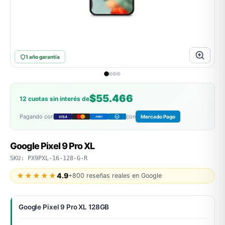
ASUS
1 año garantía
$55.466
12 cuotas sin interés de
Pagando con
con
Mercado Pago
VISA
AMEX
DC
ACER
Google Pixel 9 Pro XL
SKU: PX9PXL-16-128-G-R
★★★★★
4.9
+800 reseñas reales en Google
Google Pixel 9 Pro XL 128GB