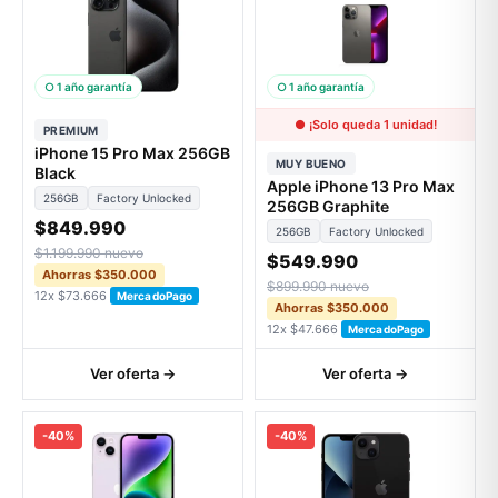
○ 1 año garantía
○ 1 año garantía
● ¡Solo queda 1 unidad!
PREMIUM
iPhone 15 Pro Max 256GB
MUY BUENO
Black
Apple iPhone 13 Pro Max
256GB
Factory Unlocked
256GB Graphite
$849.990
256GB
Factory Unlocked
$1.199.990 nuevo
$549.990
Ahorras $350.000
$899.990 nuevo
12x $73.666
MercadoPago
Ahorras $350.000
12x $47.666
MercadoPago
Ver oferta →
Ver oferta →
-40%
-40%