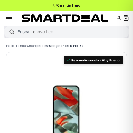
4,9 · +800 reseñas Google
books
Books
ktops
lets
Busca
|
Inicio
›
Tienda
›
Smartphones
›
Google Pixel 9 Pro XL
Gamer
MacBook Air
Mini PC
✓
Reacondicionado · Muy Bueno
odos →
odos →
Apple
odos →