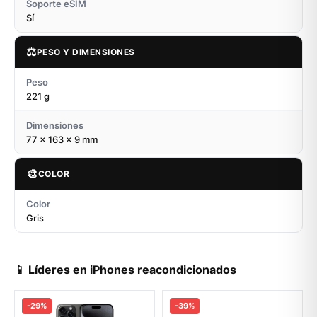
Soporte eSIM
Sí
⚖️
PESO Y DIMENSIONES
Peso
221 g
Dimensiones
77 x 163 x 9 mm
🎨
COLOR
Color
Gris
📱 Líderes en iPhones reacondicionados
-29%
-39%