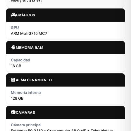
core / 1920 MHz)
🎮
GRÁFICOS
GPU
ARM Mali G715 MC7
🧠
MEMORIA RAM
Capacidad
16 GB
💾
ALMACENAMIENTO
Memoria interna
128 GB
📷
CÁMARAS
Cámara principal
Estándar 50.0 MP + Gran angular 48.0 MP + Teleobjetivo