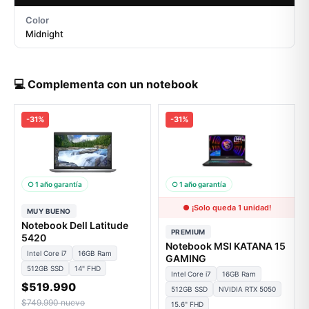
Color
Midnight
💻 Complementa con un notebook
-31%
-31%
○ 1 año garantía
○ 1 año garantía
● ¡Solo queda 1 unidad!
MUY BUENO
Notebook Dell Latitude
PREMIUM
5420
Notebook MSI KATANA 15
Intel Core i7
16GB Ram
GAMING
512GB SSD
14" FHD
Intel Core i7
16GB Ram
$519.990
512GB SSD
NVIDIA RTX 5050
$749.990 nuevo
15.6" FHD