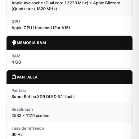
Apple Avalanche (Dual core / 3223 MHz) + Apple Blizzard
(Quad core / 1820 MHz)
GPU
Apple GPU Unnamed (For A15)
🧠
MEMORIA RAM
RAM
4 GB
📺
PANTALLA
Pantalla
Super Retina XDR OLED 6.1" táctil
Resolución
2532 x 1170 píxeles
Tasa de refresco
60 Hz