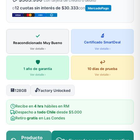
con tarjeta de crédito o débito
o
12 cuotas sin interés de $30.333
con
MercadoPago
VISA
AMEX
DC
✓
🔬
Certificado SmartDeal
Reacondicionado Muy Bueno
Ver detalle ›
Ver detalle ›
🛡️
↩️
1 año de garantía
10 días de prueba
Ver detalle ›
Ver detalle ›
💾
🔓
128GB
Factory Unlocked
Recibe en
4 hrs
hábiles en RM
Despacho a
todo Chile
desde $5.000
Retiro
gratis
en Las Condes
Producto