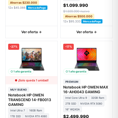
Ahorras $230.000
$1.099.990
12x $45.066
MercadoPago
$1.599.990 nuevo
Ahorras $500.000
12x $95.333
MercadoPago
Ver oferta →
Ver oferta →
-27%
-17%
○ 1 año garantía
○ 1 año garantía
● ¡Solo queda 1 unidad!
PREMIUM
Notebook HP OMEN MAX
MUY BUENO
16-AH0043 GAMING
Notebook HP OMEN
Intel Core Ultra 9
32GB Ram
TRANSCEND 14-FB0013
2TB SSD
NVIDIA RTX 5080
GAMING
16" WQXGA
Intel Ultra 7
16GB Ram
$2.499.990
1TB SSD
NVIDIA RTX 4060