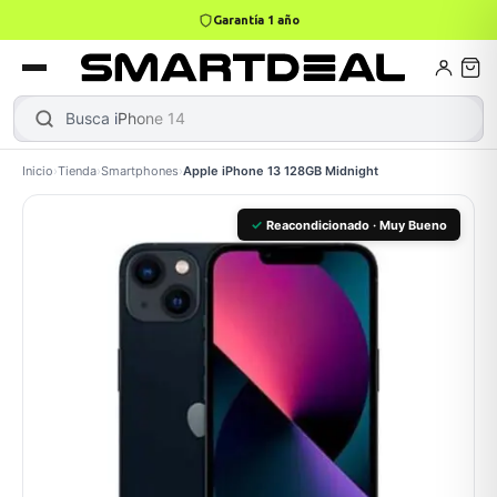
4,9 · +800 reseñas Google
books
Books
ktops
lets
Busca
iPhone
Inicio
›
Tienda
›
Smartphones
›
Apple iPhone 13 128GB Midnight
Gamer
MacBook Air
Mini PC
✓
Reacondicionado · Muy Bueno
odos →
odos →
Apple
odos →