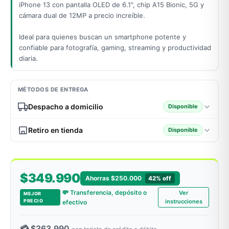
iPhone 13 con pantalla OLED de 6.1", chip A15 Bionic, 5G y
cámara dual de 12MP a precio increíble.
Ideal para quienes buscan un smartphone potente y
odos →
confiable para fotografía, gaming, streaming y productividad
diaria.
MÉTODOS DE ENTREGA
Despacho a domicilio
Disponible
Retiro en tienda
Disponible
$349.990
Ahorras $250.000
42% off
💸 Transferencia, depósito o
Ver
MEJOR
PRECIO
instrucciones
efectivo
💳 $363.990