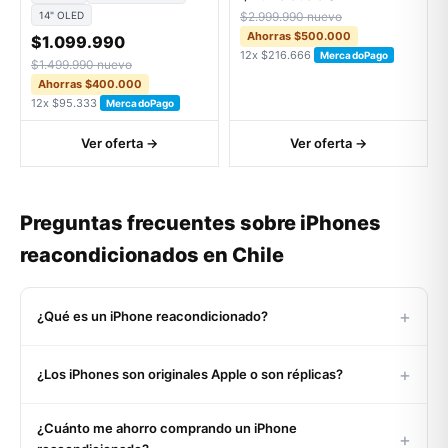
14" OLED
$2.999.990 nuevo
Ahorras $500.000
$1.099.990
12x $216.666
MercadoPago
$1.499.990 nuevo
Ahorras $400.000
12x $95.333
MercadoPago
Ver oferta →
Ver oferta →
Preguntas frecuentes sobre iPhones
reacondicionados en Chile
+
¿Qué es un iPhone reacondicionado?
Un iPhone reacondicionado es un equipo Apple original,
+
¿Los iPhones son originales Apple o son réplicas?
usado o devuelto, que pasó por un proceso certificado de
inspección, limpieza, reemplazo de componentes con
Son 100% originales Apple. Verificamos cada equipo por
problemas y pruebas de funcionamiento. Al salir a la venta
¿Cuánto me ahorro comprando un iPhone
número de serie (IMEI) en la base de datos oficial de Apple
funciona al 100% y tiene condición estética clasificada
+