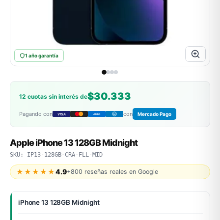
ASUS
1 año garantía
$30.333
12 cuotas sin interés de
Pagando con
con
Mercado Pago
VISA
AMEX
DC
ACER
Apple iPhone 13 128GB Midnight
SKU: IP13-128GB-CRA-FLL-MID
★★★★★
4.9
+800 reseñas reales en Google
iPhone 13 128GB Midnight