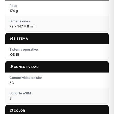
Peso
174 g
Dimensiones
72 x 147 x 8 mm
💿
SISTEMA
Sistema operativo
iOS 15
📡
CONECTIVIDAD
Conectividad celular
5G
Soporte eSIM
Sí
🎨
COLOR