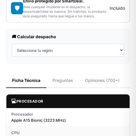
Envío protegido por SmartDeal.
🛡️
Ante cualquier incidente en el despacho, la
Incluido
responsabilidad es nuestra. Sin trámites, tu producto
está asegurado hasta que llegue a tus manos.
🚚 Calcular despacho
Ficha Técnica
Preguntas
Opiniones (700+)
💻
PROCESADOR
Procesador
Apple A15 Bionic (3223 MHz)
CPU