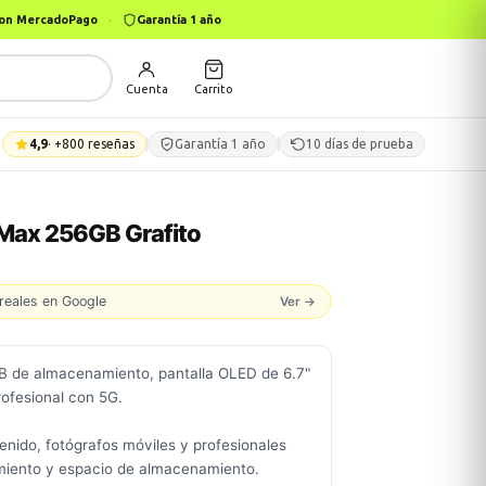
 con MercadoPago
·
Garantía 1 año
Cuenta
Carrito
4,9
· +800 reseñas
Garantía 1 año
10 días de prueba
 Max 256GB Grafito
reales en Google
Ver →
B de almacenamiento, pantalla OLED de 6.7"
rofesional con 5G.
enido, fotógrafos móviles y profesionales
miento y espacio de almacenamiento.