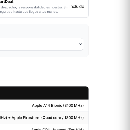
artDeal.
Incluido
l despacho, la responsabilidad es nuestra. Sin
segurado hasta que llegue a tus manos.
Apple A14 Bionic (3100 MHz)
MHz) + Apple Firestorm (Quad core / 1800 MHz)
Apple GPU Unamed (For A14)