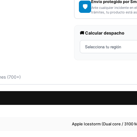
Envío protegido por Sm
🛡️
Ante cualquier incidente en e
trámites, tu producto está a
🚚 Calcular despacho
nes (700+)
Apple Icestorm (Dual core / 3100 