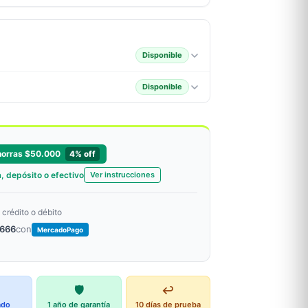
Disponible
Disponible
orras $50.000
4% off
, depósito o efectivo
Ver instrucciones
 crédito o débito
.666
con
MercadoPago
🛡️
↩️
ado
1 año de garantía
10 días de prueba