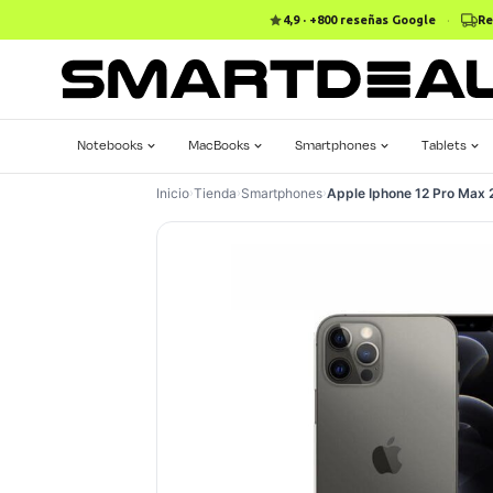
4,9 · +800 reseñas Google
·
Re
Notebooks
MacBooks
Smartphones
Tablets
Inicio
›
Tienda
›
Smartphones
›
Apple Iphone 12 Pro Max 