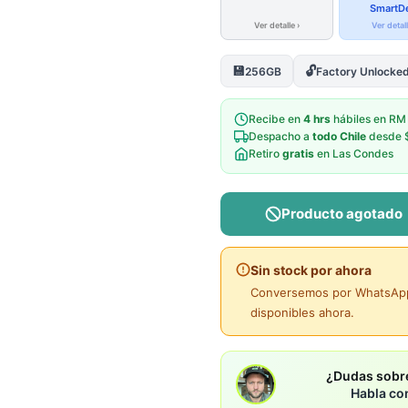
SmartD
Ver detalle ›
Ver detall
💾
🔓
256GB
Factory Unlocke
Recibe en
4 hrs
hábiles en RM
Despacho a
todo Chile
desde 
Retiro
gratis
en Las Condes
Producto agotado
Sin stock por ahora
Conversemos por WhatsApp 
disponibles ahora.
¿Dudas sobre
Habla co