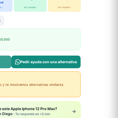
eal
e ›
Ver detalle ›
Ver detalle ›
d
$5.000
Pedir ayuda con una alternativa
y te mostramos alternativas similares
 este Apple Iphone 12 Pro Max?
→
n Diego ·
Te responde en <2 min