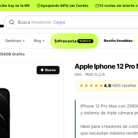
cibe hoy en la RM
·
Apoquindo 6410, Las Condes
·
12 cuotas sin interés
Busca
Notebook Corporativo
Desktops
Blog
Recién Vendidos
✨
Preventa
NUEVO
256GB Grafito
Apple Iphone 12 Pro
◆ Nuevo
SKU: MGDC3LZ/A
★★★★★
4.9
+800 reseñas 
iPhone 12 Pro Max con 256G
y sistema de triple cámara p
Ideal para creadores de cont
que necesitan máximo rendi