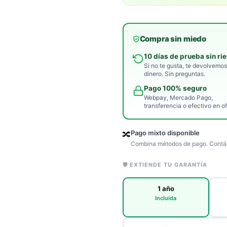
Compra sin miedo
10 días de prueba sin ri
Si no te gusta, te devolvemos
dinero. Sin preguntas.
Pago 100% seguro
Webpay, Mercado Pago,
transferencia o efectivo en of
Pago mixto disponible
🔀
Combina métodos de pago. Contác
🛡️ EXTIENDE TU GARANTÍA
1 año
Incluida