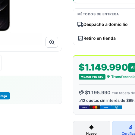
MÉTODOS DE ENTREGA
Despacho a domicilio
Retiro en tienda
$1.149.990
Ah
💸 Transferencia
MEJOR PRECIO
💳 $1.195.990
con tarjeta de
Pago
o
12 cuotas sin interés de $99
VISA
AMEX
DC
◆
🔬
Nuevo
Certific