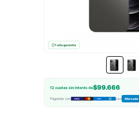
1 año garantía
$99.666
12 cuotas sin interés de
Pagando con
con
Mercado 
VISA
AMEX
DC