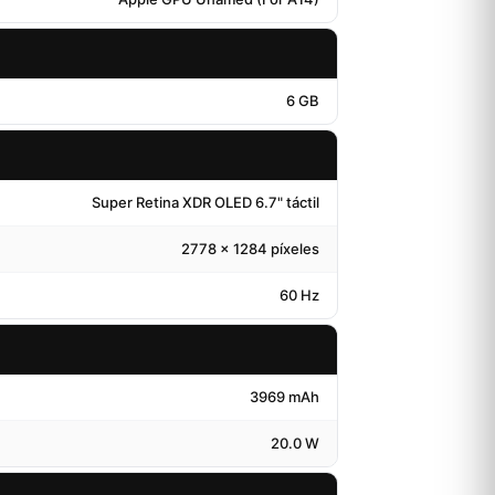
6 GB
Super Retina XDR OLED 6.7" táctil
2778 x 1284 píxeles
60 Hz
3969 mAh
20.0 W