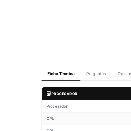
Ficha Técnica
Preguntas
Opinio
💻
PROCESADOR
Procesador
CPU
GPU