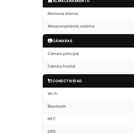
💾
ALMACENAMIENTO
Memoria interna
Almacenamiento externo
📷
CÁMARAS
Cámara principal
Cámara frontal
🔌
CONECTIVIDAD
Wi-Fi
Bluetooth
NFC
GPS