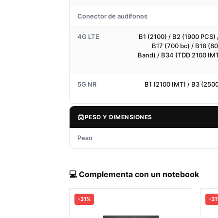
Conector de audífonos
4G LTE
B1 (2100) / B2 (1900 PCS) 
B17 (700 bc) / B18 (8
Band) / B34 (TDD 2100 IMT
5G NR
B1 (2100 IMT) / B3 (250
⚖️
PESO Y DIMENSIONES
Peso
💻 Complementa con un notebook
-31%
-3