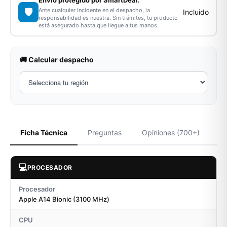
Envío protegido por SmartDeal.
🛡️
Ante cualquier incidente en el despacho, la
Incluido
responsabilidad es nuestra. Sin trámites, tu producto
está asegurado hasta que llegue a tus manos.
🚚 Calcular despacho
Ficha Técnica
Preguntas
Opiniones (700+)
💻
PROCESADOR
Procesador
Apple A14 Bionic (3100 MHz)
CPU