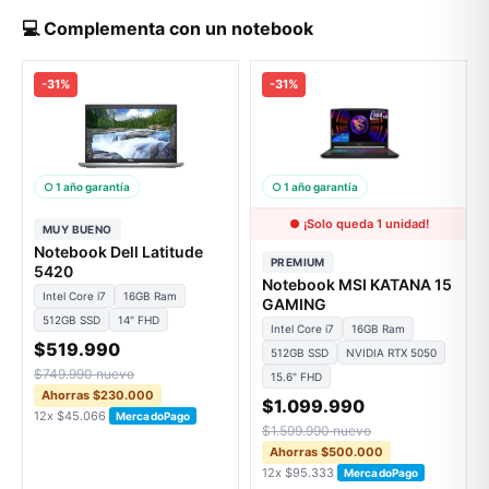
💻 Complementa con un notebook
-31%
-31%
○ 1 año garantía
○ 1 año garantía
● ¡Solo queda 1 unidad!
MUY BUENO
Notebook Dell Latitude
PREMIUM
5420
Notebook MSI KATANA 15
Intel Core i7
16GB Ram
GAMING
512GB SSD
14" FHD
Intel Core i7
16GB Ram
$519.990
512GB SSD
NVIDIA RTX 5050
$749.990 nuevo
15.6" FHD
Ahorras $230.000
$1.099.990
12x $45.066
MercadoPago
$1.599.990 nuevo
Ahorras $500.000
12x $95.333
MercadoPago