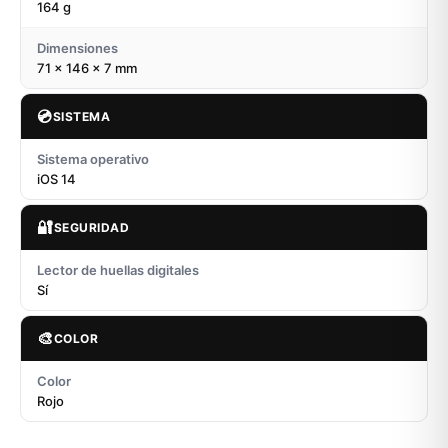
164 g
Dimensiones
71 x 146 x 7 mm
💿
SISTEMA
Sistema operativo
iOS 14
🔐
SEGURIDAD
Lector de huellas digitales
Sí
🎨
COLOR
Color
Rojo