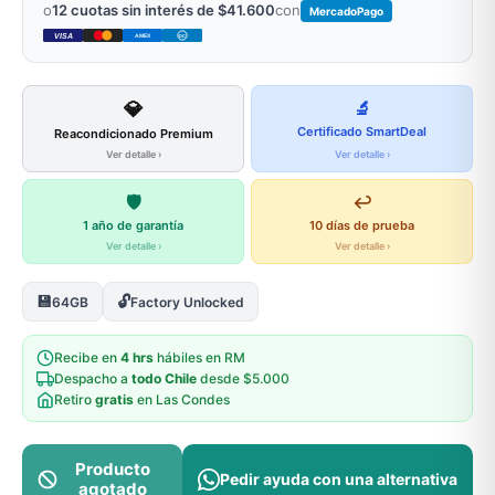
o
12 cuotas sin interés de $41.600
con
MercadoPago
VISA
AMEX
DC
💎
🔬
Certificado SmartDeal
Reacondicionado Premium
Ver detalle ›
Ver detalle ›
🛡️
↩️
1 año de garantía
10 días de prueba
Ver detalle ›
Ver detalle ›
💾
🔓
64GB
Factory Unlocked
Recibe en
4 hrs
hábiles en RM
Despacho a
todo Chile
desde $5.000
Retiro
gratis
en Las Condes
Producto
Pedir ayuda con una alternativa
agotado