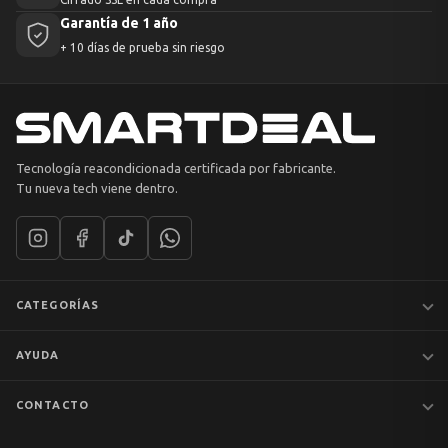
Garantía de 1 año
+ 10 días de prueba sin riesgo
Tecnología reacondicionada certificada por fabricante.
Tu nueva tech viene dentro.
CATEGORÍAS
Notebooks
AYUDA
MacBook
iPhones
Preguntas frecuentes
CONTACTO
Tablets
Garantía y devoluciones
Av. Apoquindo 6410, Of. 1409
📦 Preventa
Despacho y envíos