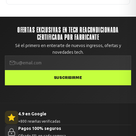
También puedes retirar gratis en nuestra oficina: Av.
Todos los envíos están cubiertos contra daños durante el
Apoquindo 6410, Oficina 1409, Las Condes, Santiago.
transporte. Si recibes el equipo con algún daño no
reportado, te enviamos un reemplazo o devolvemos el
100% del dinero. Solo debes avisarnos con fotos dentro de
OFERTAS EXCLUSIVAS EN TECH REACONDICIONADA
las primeras 48 horas.
CERTIFICADA POR FABRICANTE
Sé el primero en enterarte de nuevos ingresos, ofertas y
novedades tech.
SUSCRIBIRME
4.9 en Google
+800 reseñas verificadas
Pagos 100% seguros
Cifrado SSL en cada compra