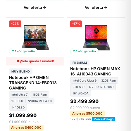
Ver oferta →
Ver oferta →
-27%
-17%
○ 1 año garantía
○ 1 año garantía
● ¡Solo queda 1 unidad!
PREMIUM
Notebook HP OMEN MAX
MUY BUENO
16-AH0043 GAMING
Notebook HP OMEN
Intel Core Ultra 9
32GB Ram
TRANSCEND 14-FB0013
2TB SSD
NVIDIA RTX 5080
GAMING
16" WQXGA
Intel Ultra 7
16GB Ram
$2.499.990
1TB SSD
NVIDIA RTX 4060
14" OLED
$2.999.990 nuevo
Ahorras $500.000
$1.099.990
12x $216.666
MercadoPago
$1.499.990 nuevo
Ahorras $400.000