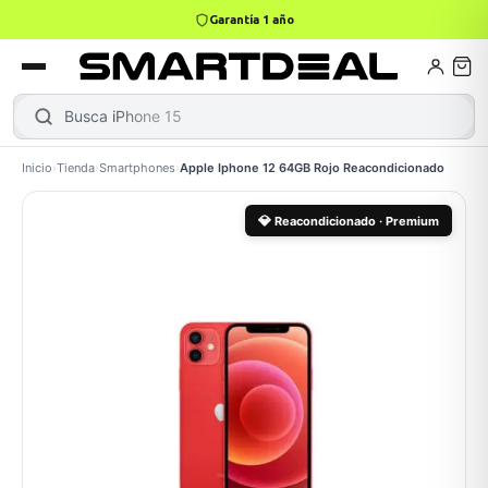
4,9 · +800 reseñas Google
books
ktops
k Air
Busca
Inicio
›
Tienda
›
Smartphones
›
Apple Iphone 12 64GB Rojo Reacondicionado
Gamer
Mini PC
💎
Reacondicionado · Premium
Apple
odos →
ASUS