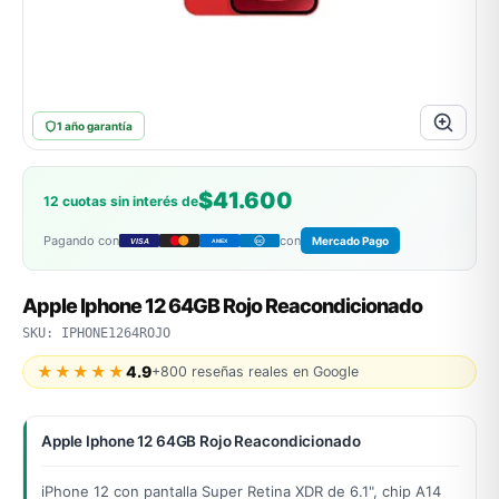
ACER
1 año garantía
odos →
$41.600
12 cuotas sin interés de
Pagando con
con
Mercado Pago
VISA
AMEX
DC
Apple Iphone 12 64GB Rojo Reacondicionado
SKU: IPHONE1264ROJO
★★★★★
4.9
+800 reseñas reales en Google
Apple Iphone 12 64GB Rojo Reacondicionado
iPhone 12 con pantalla Super Retina XDR de 6.1", chip A14