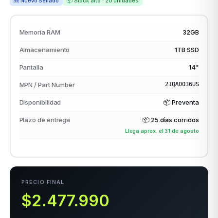
🆕 Nuevo Sellado
📦 Stock alto · 20 unidades
Memoria RAM
32GB
odos →
Almacenamiento
1TB SSD
Pantalla
14"
MPN / Part Number
21QA0036US
Disponibilidad
📦 Preventa
Plazo de entrega
📦
25 días corridos
Llega aprox. el 31 de agosto
PRECIO FINAL
$2.477.990