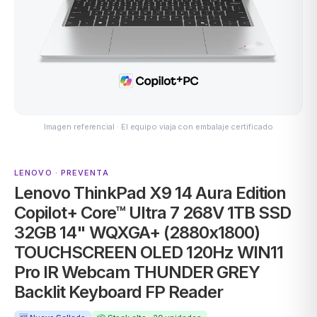
ASUS
Imagen referencial · El equipo viaja con embalaje certificado
LENOVO · PREVENTA
Lenovo ThinkPad X9 14 Aura Edition
ACER
Copilot+ Core™ Ultra 7 268V 1TB SSD
32GB 14" WQXGA+ (2880x1800)
TOUCHSCREEN OLED 120Hz WIN11
Pro IR Webcam THUNDER GREY
Backlit Keyboard FP Reader