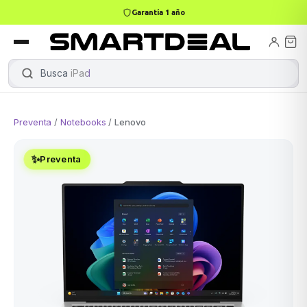
Garantía 1 año
books
Books
ktops
lets
Busca
iPad
|
Preventa
/
Notebooks
/
Lenovo
Gamer
MacBook Air
Mini PC
✨
Preventa
odos →
odos →
Apple
odos →