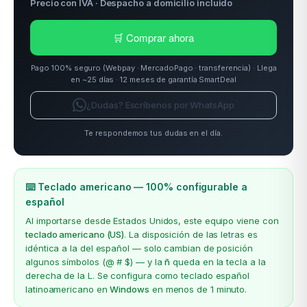
Precio con IVA · Despacho a domicilio incluido
🛒 Comprar ahora
Pago 100% seguro (Webpay · MercadoPago · transferencia) · Llega
en ~25 días · 12 meses de garantía SmartDeal
¿Dudas? Escríbenos por WhatsApp
Te respondemos tus dudas en el día.
⌨️ Teclado americano — 100% configurable a
español
Al importarse desde Estados Unidos, este equipo viene con
teclado americano (US)
. La disposición de las letras es
idéntica a la del español — solo cambian de posición
algunos símbolos (@ # $) — y la
ñ
queda en la tecla a la
derecha de la L. Se configura como teclado español
latinoamericano en
Windows
en menos de 1 minuto.