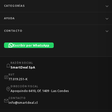
CATEGORÍAS
Notebooks
AYUDA
MacBook
iPhones
Preguntas frecuentes
CONTACTO
Tablets
Garantía y devoluciones
Av. Apoquindo 6410, Of. 1409
📦 Preventa
Despacho y envíos
Las Condes, Santiago
Escribir por WhatsApp
Liquidación
Términos y condiciones
+56 9 7753 1523
💼 Empresas
Política de privacidad
Lun–Vie 11:00–13:00 · 14:00–18:30 · Sáb 10:00–13:00
info@smartdeal.cl
Política de cookies
RAZÓN SOCIAL
Mi cuenta
SmartDeal SpA
RUT
77.019.251-K
DIRECCIÓN FISCAL
Apoquindo 6410, Of. 1409 · Las Condes
CONTACTO
info@smartdeal.cl