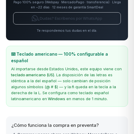
Pago 100% seguro (Webpay · MercadoPago · transferencia) · Llega
en ~22 días · 12 meses de garantía SmartDeal
¿Dudas? Escríbenos por WhatsApp
Te respondemos tus dudas en el día.
⌨️ Teclado americano — 100% configurable a
español
Al importarse desde Estados Unidos, este equipo viene con
teclado americano (US)
. La disposición de las letras es
idéntica a la del español — solo cambian de posición
algunos símbolos (@ # $) — y la
ñ
queda en la tecla a la
derecha de la L. Se configura como teclado español
latinoamericano en
Windows
en menos de 1 minuto.
¿Cómo funciona la compra en preventa?