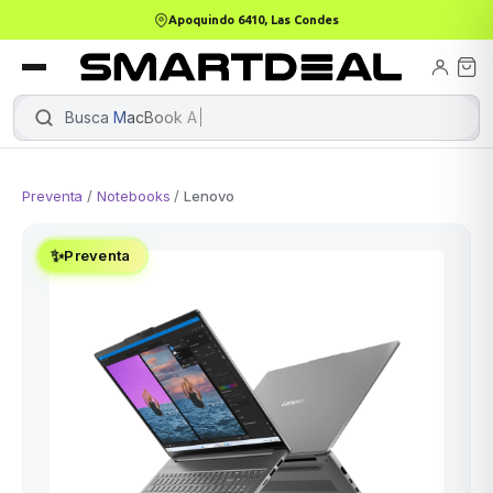
Apoquindo 6410, Las Condes
books
Books
ktops
lets
Busca
MacBook Air
Preventa
/
Notebooks
/
Lenovo
Gamer
MacBook Air
Mini PC
✨
Preventa
odos →
odos →
Apple
odos →