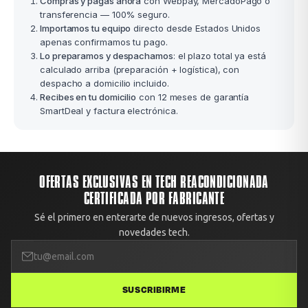
Compras y pagas ahora
con Webpay, MercadoPago o
transferencia — 100% seguro.
Importamos tu equipo
directo desde Estados Unidos
apenas confirmamos tu pago.
Lo preparamos y despachamos
: el plazo total ya está
calculado arriba (preparación + logística), con
despacho a domicilio incluido.
Recibes en tu domicilio
con 12 meses de garantía
SmartDeal y factura electrónica.
OFERTAS EXCLUSIVAS EN TECH REACONDICIONADA
CERTIFICADA POR FABRICANTE
Sé el primero en enterarte de nuevos ingresos, ofertas y
novedades tech.
SUSCRIBIRME