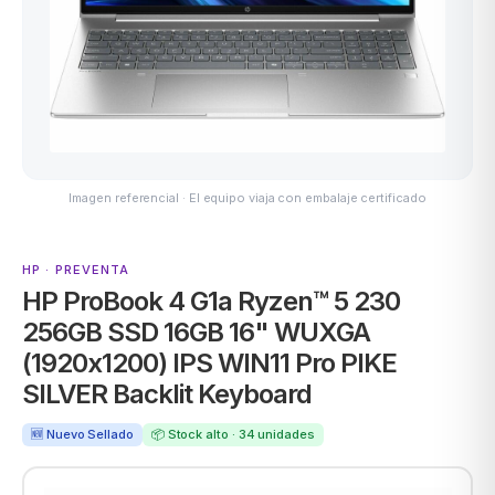
ASUS
Imagen referencial · El equipo viaja con embalaje certificado
HP · PREVENTA
HP ProBook 4 G1a Ryzen™ 5 230
ACER
256GB SSD 16GB 16" WUXGA
(1920x1200) IPS WIN11 Pro PIKE
SILVER Backlit Keyboard
🆕 Nuevo Sellado
📦 Stock alto · 34 unidades