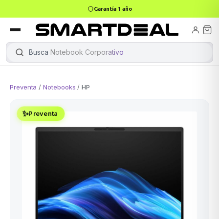
Garantía 1 año
books
Books
ktops
lets
Busca
Notebook Corporativo
|
Preventa
/
Notebooks
/
HP
Gamer
MacBook Air
Mini PC
✨
Preventa
odos →
odos →
Apple
odos →