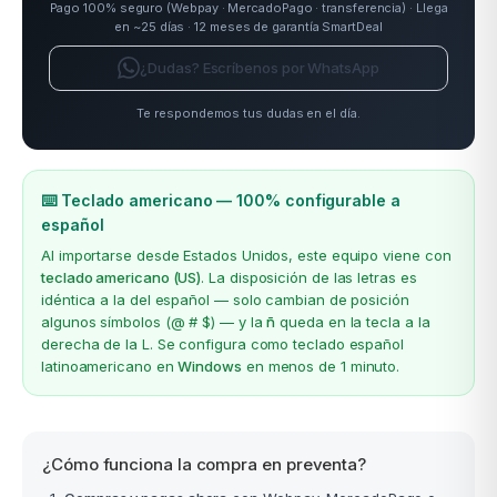
Pago 100% seguro (Webpay · MercadoPago · transferencia) · Llega
en ~25 días · 12 meses de garantía SmartDeal
¿Dudas? Escríbenos por WhatsApp
Te respondemos tus dudas en el día.
⌨️ Teclado americano — 100% configurable a
español
Al importarse desde Estados Unidos, este equipo viene con
teclado americano (US)
. La disposición de las letras es
idéntica a la del español — solo cambian de posición
algunos símbolos (@ # $) — y la
ñ
queda en la tecla a la
derecha de la L. Se configura como teclado español
latinoamericano en
Windows
en menos de 1 minuto.
¿Cómo funciona la compra en preventa?