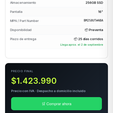
Almacenamiento
256GB SSD
Pantalla
16"
odos →
MPN / Part Number
BM2S8UT#ABA
Disponibilidad
📦 Preventa
Plazo de entrega
📦
25 días corridos
Llega aprox. el 2 de septiembre
PRECIO FINAL
$1.423.990
Precio con IVA · Despacho a domicilio incluido
🛒 Comprar ahora