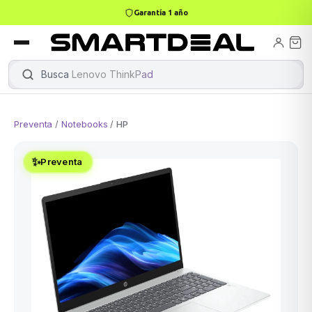
Garantía 1 año
books
Books
ktops
lets
Busca
Lenovo ThinkPad
|
Preventa
/
Notebooks
/
HP
Gamer
MacBook Air
Mini PC
✨
Preventa
odos →
odos →
Apple
odos →