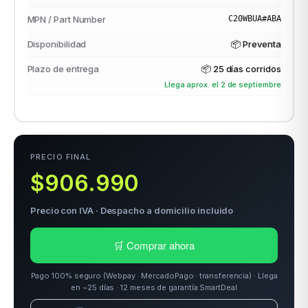
MPN / Part Number
C20WBUA#ABA
Disponibilidad
📦 Preventa
odos →
Plazo de entrega
📦
25 días corridos
Llega aprox. el 2 de septiembre
PRECIO FINAL
$906.990
Precio con IVA · Despacho a domicilio incluido
🛒 Comprar ahora
Pago 100% seguro (Webpay · MercadoPago · transferencia) · Llega
en ~25 días · 12 meses de garantía SmartDeal