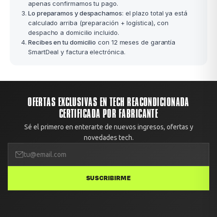
apenas confirmamos tu pago.
Lo preparamos y despachamos
: el plazo total ya está
calculado arriba (preparación + logística), con
despacho a domicilio incluido.
Recibes en tu domicilio
con 12 meses de garantía
SmartDeal y factura electrónica.
OFERTAS EXCLUSIVAS EN TECH REACONDICIONADA
CERTIFICADA POR FABRICANTE
Sé el primero en enterarte de nuevos ingresos, ofertas y
novedades tech.
SUSCRIBIRME