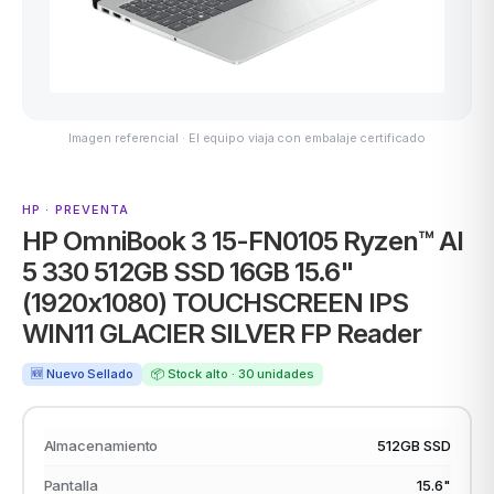
ASUS
Imagen referencial · El equipo viaja con embalaje certificado
HP · PREVENTA
HP OmniBook 3 15-FN0105 Ryzen™ AI
5 330 512GB SSD 16GB 15.6"
(1920x1080) TOUCHSCREEN IPS
ACER
WIN11 GLACIER SILVER FP Reader
🆕 Nuevo Sellado
📦 Stock alto · 30 unidades
Almacenamiento
512GB SSD
Pantalla
15.6"