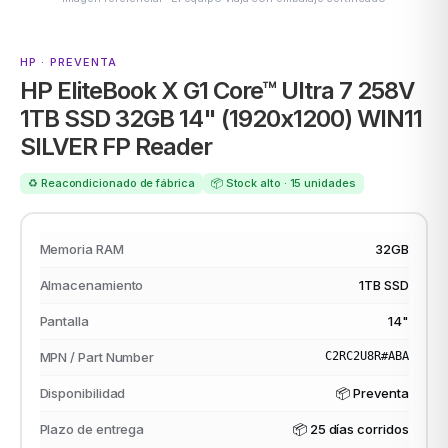
HP · PREVENTA
HP EliteBook X G1 Core™ Ultra 7 258V
ASUS
1TB SSD 32GB 14" (1920x1200) WIN11
SILVER FP Reader
♻️ Reacondicionado de fábrica
📦 Stock alto · 15 unidades
Memoria RAM
32GB
ACER
Almacenamiento
1TB SSD
Pantalla
14"
MPN / Part Number
C2RC2U8R#ABA
Disponibilidad
📦 Preventa
Plazo de entrega
📦
25 días corridos