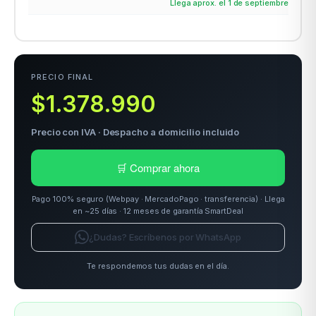
Llega aprox. el 1 de septiembre
odos →
PRECIO FINAL
$1.378.990
Precio con IVA · Despacho a domicilio incluido
🛒 Comprar ahora
Pago 100% seguro (Webpay · MercadoPago · transferencia) · Llega
en ~25 días · 12 meses de garantía SmartDeal
¿Dudas? Escríbenos por WhatsApp
Te respondemos tus dudas en el día.