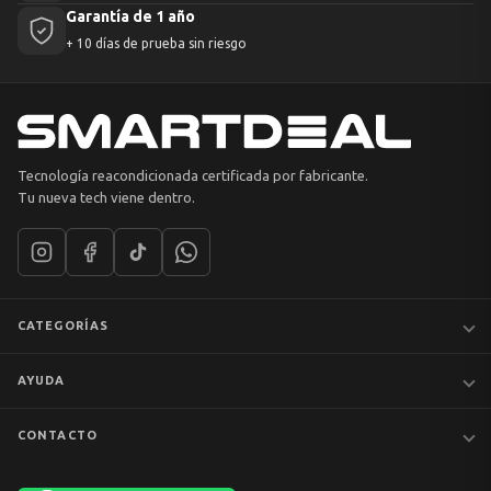
Garantía de 1 año
+ 10 días de prueba sin riesgo
Tecnología reacondicionada certificada por fabricante.
Tu nueva tech viene dentro.
CATEGORÍAS
Notebooks
AYUDA
MacBook
iPhones
Preguntas frecuentes
CONTACTO
Tablets
Garantía y devoluciones
Av. Apoquindo 6410, Of. 1409
📦 Preventa
Despacho y envíos