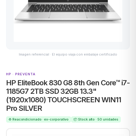
ASUS
Imagen referencial · El equipo viaja con embalaje certificado
HP · PREVENTA
HP EliteBook 830 G8 8th Gen Core™ i7-
ACER
1185G7 2TB SSD 32GB 13.3"
(1920x1080) TOUCHSCREEN WIN11
Pro SILVER
♻️ Reacondicionado · ex-corporativo
📦 Stock alto · 50 unidades