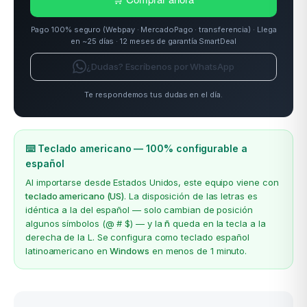
Pago 100% seguro (Webpay · MercadoPago · transferencia) · Llega
en ~25 días · 12 meses de garantía SmartDeal
¿Dudas? Escríbenos por WhatsApp
Te respondemos tus dudas en el día.
⌨️ Teclado americano — 100% configurable a
español
Al importarse desde Estados Unidos, este equipo viene con
teclado americano (US)
. La disposición de las letras es
idéntica a la del español — solo cambian de posición
algunos símbolos (@ # $) — y la
ñ
queda en la tecla a la
derecha de la L. Se configura como teclado español
latinoamericano en
Windows
en menos de 1 minuto.