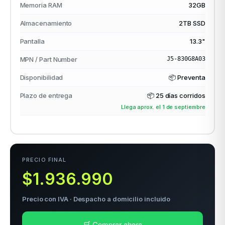
Memoria RAM
32GB
Almacenamiento
2TB SSD
odos →
Pantalla
13.3"
MPN / Part Number
J5-830G8A03
Disponibilidad
📦 Preventa
Plazo de entrega
📦
25 días corridos
Llega aprox. el 1 de septiembre
PRECIO FINAL
$1.936.990
Precio con IVA · Despacho a domicilio incluido
🛒 Comprar ahora