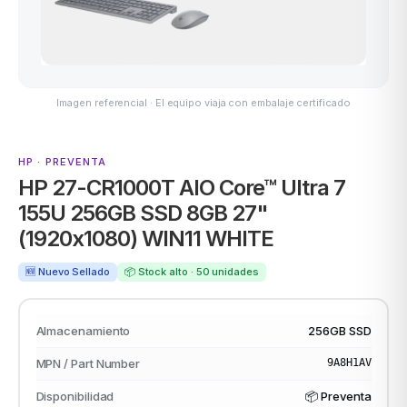
ASUS
Imagen referencial · El equipo viaja con embalaje certificado
HP · PREVENTA
HP 27-CR1000T AIO Core™ Ultra 7
155U 256GB SSD 8GB 27"
(1920x1080) WIN11 WHITE
ACER
🆕 Nuevo Sellado
📦 Stock alto · 50 unidades
Almacenamiento
256GB SSD
MPN / Part Number
9A8H1AV
Disponibilidad
📦 Preventa