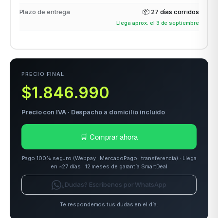
Plazo de entrega
📦
27 días corridos
Llega aprox. el 3 de septiembre
odos →
PRECIO FINAL
$1.846.990
Precio con IVA · Despacho a domicilio incluido
🛒 Comprar ahora
Pago 100% seguro (Webpay · MercadoPago · transferencia) · Llega
en ~27 días · 12 meses de garantía SmartDeal
¿Dudas? Escríbenos por WhatsApp
Te respondemos tus dudas en el día.