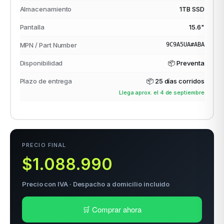
Almacenamiento
1TB SSD
Pantalla
15.6"
odos →
MPN / Part Number
9C9A5UA#ABA
Disponibilidad
📦 Preventa
Plazo de entrega
📦
25 días corridos
Llega aprox. el 4 de septiembre
PRECIO FINAL
$1.088.990
Precio con IVA · Despacho a domicilio incluido
🛒 Comprar ahora