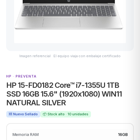
MSI
Imagen referencial · El equipo viaja con embalaje certificado
HP · PREVENTA
HP 15-FD0182 Core™ i7-1355U 1TB
ACER
SSD 16GB 15.6" (1920x1080) WIN11
NATURAL SILVER
🆕 Nuevo Sellado
📦 Stock alto · 10 unidades
Memoria RAM
16GB