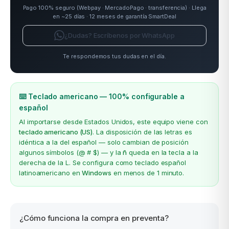
Pago 100% seguro (Webpay · MercadoPago · transferencia) · Llega
en ~25 días · 12 meses de garantía SmartDeal
¿Dudas? Escríbenos por WhatsApp
Te respondemos tus dudas en el día.
⌨️ Teclado americano — 100% configurable a
español
Al importarse desde Estados Unidos, este equipo viene con
teclado americano (US)
. La disposición de las letras es
idéntica a la del español — solo cambian de posición
algunos símbolos (@ # $) — y la
ñ
queda en la tecla a la
derecha de la L. Se configura como teclado español
latinoamericano en
Windows
en menos de 1 minuto.
¿Cómo funciona la compra en preventa?