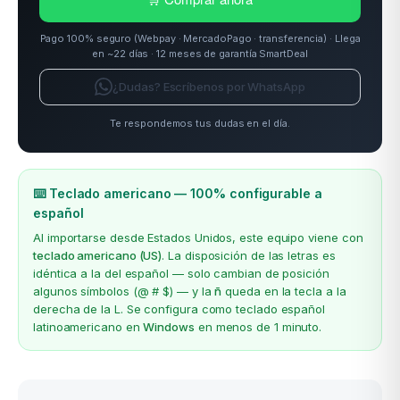
Pago 100% seguro (Webpay · MercadoPago · transferencia) · Llega
en ~22 días · 12 meses de garantía SmartDeal
¿Dudas? Escríbenos por WhatsApp
Te respondemos tus dudas en el día.
⌨️ Teclado americano — 100% configurable a
español
Al importarse desde Estados Unidos, este equipo viene con
teclado americano (US)
. La disposición de las letras es
idéntica a la del español — solo cambian de posición
algunos símbolos (@ # $) — y la
ñ
queda en la tecla a la
derecha de la L. Se configura como teclado español
latinoamericano en
Windows
en menos de 1 minuto.