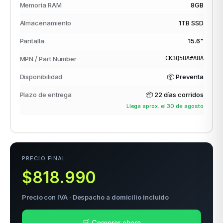
Memoria RAM
8GB
Almacenamiento
1TB SSD
odos →
Pantalla
15.6"
MPN / Part Number
CK3Q5UA#ABA
Disponibilidad
📦 Preventa
Plazo de entrega
📦
22 días corridos
Llega aprox. el 30 de agosto
PRECIO FINAL
$818.990
Precio con IVA · Despacho a domicilio incluido
🛒 Comprar ahora