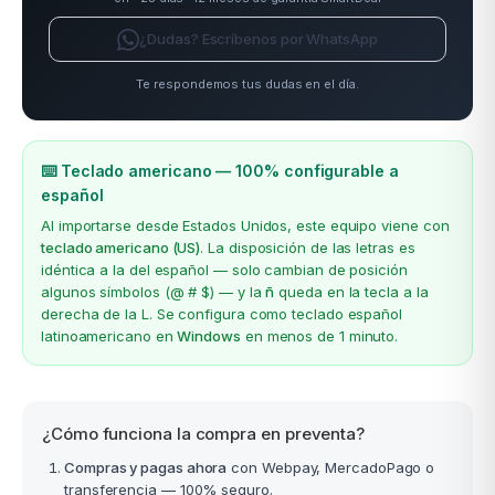
¿Dudas? Escríbenos por WhatsApp
Te respondemos tus dudas en el día.
⌨️ Teclado americano — 100% configurable a
español
Al importarse desde Estados Unidos, este equipo viene con
teclado americano (US)
. La disposición de las letras es
idéntica a la del español — solo cambian de posición
algunos símbolos (@ # $) — y la
ñ
queda en la tecla a la
derecha de la L. Se configura como teclado español
latinoamericano en
Windows
en menos de 1 minuto.
¿Cómo funciona la compra en preventa?
Compras y pagas ahora
con Webpay, MercadoPago o
transferencia — 100% seguro.