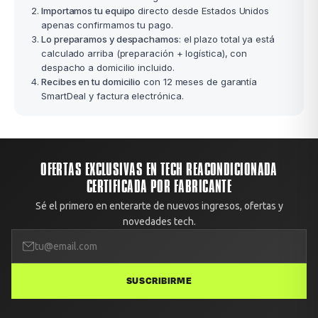
Importamos tu equipo
directo desde Estados Unidos
apenas confirmamos tu pago.
Lo preparamos y despachamos
: el plazo total ya está
calculado arriba (preparación + logística), con
despacho a domicilio incluido.
Recibes en tu domicilio
con 12 meses de garantía
SmartDeal y factura electrónica.
OFERTAS EXCLUSIVAS EN TECH REACONDICIONADA
CERTIFICADA POR FABRICANTE
Sé el primero en enterarte de nuevos ingresos, ofertas y
novedades tech.
SUSCRIBIRME