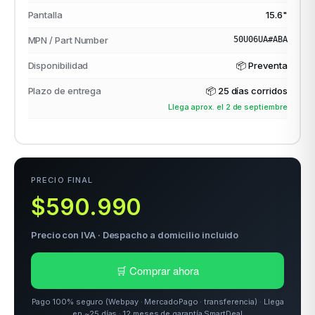
Pantalla
15.6"
MPN / Part Number
50U06UA#ABA
odos →
Disponibilidad
📦 Preventa
Plazo de entrega
📦
25 días corridos
Llega aprox. el 2 de septiembre
PRECIO FINAL
$590.990
Precio con IVA · Despacho a domicilio incluido
🛒 Comprar ahora
Pago 100% seguro (Webpay · MercadoPago · transferencia) · Llega
en ~25 días · 12 meses de garantía SmartDeal