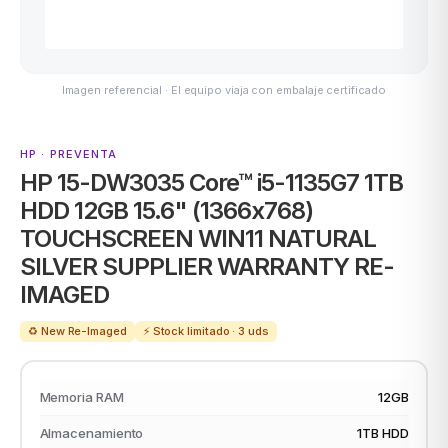
Imagen referencial · El equipo viaja con embalaje certificado
ASUS
HP · PREVENTA
HP 15-DW3035 Core™ i5-1135G7 1TB
HDD 12GB 15.6" (1366x768)
TOUCHSCREEN WIN11 NATURAL
SILVER SUPPLIER WARRANTY RE-
ACER
IMAGED
♻️ New Re-Imaged
⚡ Stock limitado · 3 uds
Memoria RAM
12GB
Almacenamiento
1TB HDD