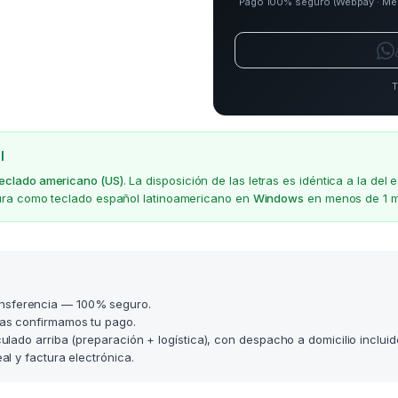
Pago 100% seguro (Webpay · Merca
T
l
teclado americano (US)
. La disposición de las letras es idéntica a la d
gura como teclado español latinoamericano en
Windows
en menos de 1 m
nsferencia — 100% seguro.
as confirmamos tu pago.
lculado arriba (preparación + logística), con despacho a domicilio incluid
l y factura electrónica.