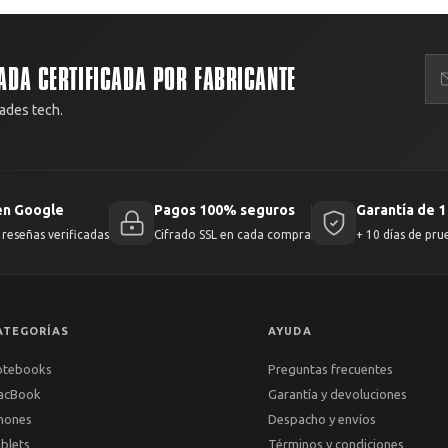
ADA CERTIFICADA POR FABRICANTE
ades tech.
en Google
Pagos 100% seguros
Garantía de 1
reseñas verificadas
Cifrado SSL en cada compra
+ 10 días de pru
ATEGORÍAS
AYUDA
otebooks
Preguntas frecuentes
acBook
Garantía y devoluciones
hones
Despacho y envíos
blets
Términos y condiciones