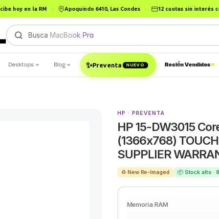
cibe hoy en la RM
·
Apoquindo 6410, Las Condes
·
12 cuotas sin interés
Busca
MacBook Pro
|
✨
Desktops
Blog
Recién Vendidos
Preventa
NUEVO
HP · PREVENTA
HP 15-DW3015 Core
(1366x768) TOUC
SUPPLIER WARRA
♻️ New Re-Imaged
📦 Stock alto ·
Memoria RAM