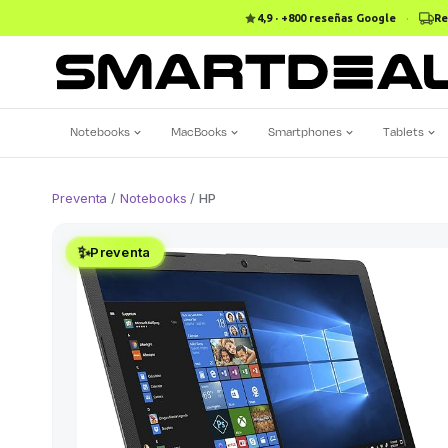
4,9 · +800 reseñas Google
·
Re
Notebooks
MacBooks
Smartphones
Tablets
Preventa
/
Notebooks
/
HP
✨
Preventa