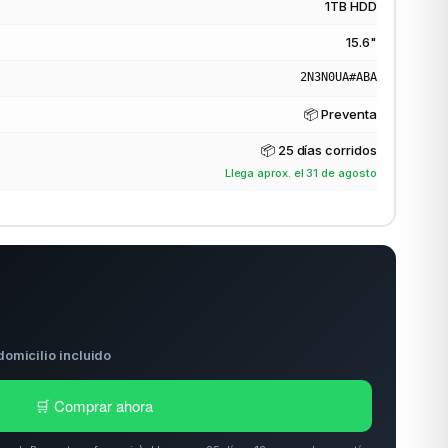
1TB HDD
15.6"
2N3N0UA#ABA
📦 Preventa
📦
25 días corridos
Llega aprox. el 31 de agosto
domicilio incluido
🛒 Comprar ahora