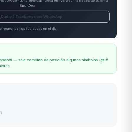
doPago · transferencia) · Llega en ~25 días · 12 meses de garantía
SmartDeal
¿Dudas? Escríbenos por WhatsApp
e respondemos tus dudas en el día.
el español — solo cambian de posición algunos símbolos (@ #
inuto.
o.