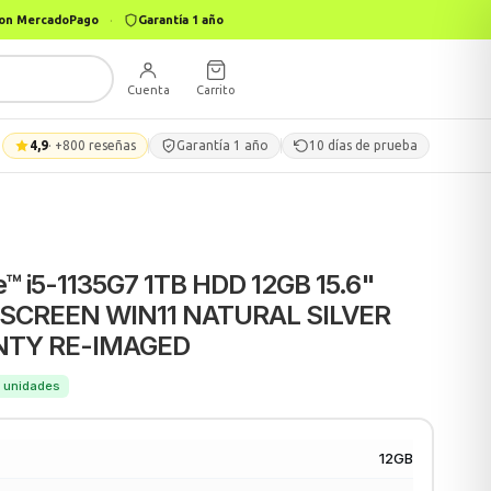
 con MercadoPago
·
Garantía 1 año
Cuenta
Carrito
4,9
· +800 reseñas
Garantía 1 año
10 días de prueba
™ i5-1135G7 1TB HDD 12GB 15.6"
HSCREEN WIN11 NATURAL SILVER
NTY RE-IMAGED
 8 unidades
12GB