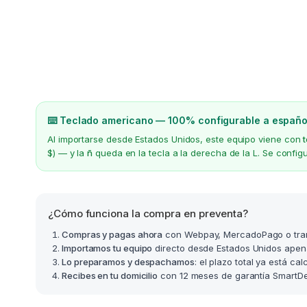
⌨️ Teclado americano — 100% configurable a españo
Al importarse desde Estados Unidos, este equipo viene con
$) — y la
ñ
queda en la tecla a la derecha de la L. Se confi
¿Cómo funciona la compra en preventa?
Compras y pagas ahora
con Webpay, MercadoPago o tra
Importamos tu equipo
directo desde Estados Unidos apen
Lo preparamos y despachamos
: el plazo total ya está ca
Recibes en tu domicilio
con 12 meses de garantía SmartDea