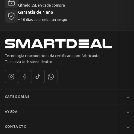
Cifrado SSL en cada compra
Garantía de 1 año
+ 10 días de prueba sin riesgo
Tecnología reacondicionada certificada por fabricante.
Tu nueva tech viene dentro.
CATEGORÍAS
Notebooks
AYUDA
MacBook
iPhones
Preguntas frecuentes
CONTACTO
Tablets
Garantía y devoluciones