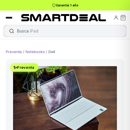
Garantía 1 año
books
Books
ktops
lets
Busca
iPad
|
Preventa
/
Notebooks
/
Dell
Gamer
MacBook Air
Mini PC
✨
Preventa
odos →
odos →
Apple
odos →