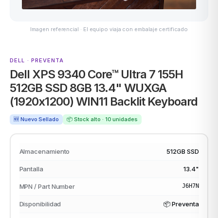
Imagen referencial · El equipo viaja con embalaje certificado
ASUS
DELL · PREVENTA
Dell XPS 9340 Core™ Ultra 7 155H
512GB SSD 8GB 13.4" WUXGA
(1920x1200) WIN11 Backlit Keyboard
🆕 Nuevo Sellado
📦 Stock alto · 10 unidades
ACER
Almacenamiento
512GB SSD
Pantalla
13.4"
MPN / Part Number
J6H7N
Disponibilidad
📦 Preventa