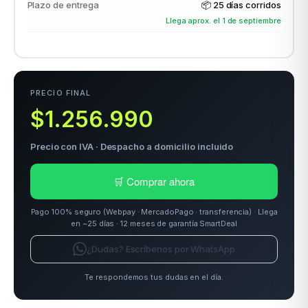
Plazo de entrega
📦
25 días corridos
Llega aprox. el 1 de septiembre
odos →
PRECIO FINAL
$1.256.990
Precio con IVA · Despacho a domicilio incluido
🛒 Comprar ahora
Pago 100% seguro (Webpay · MercadoPago · transferencia) · Llega
en ~25 días · 12 meses de garantía SmartDeal
¿Dudas? Escríbenos por WhatsApp
Te respondemos tus dudas en el día.