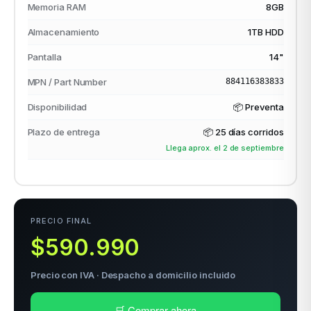
Memoria RAM
8GB
Almacenamiento
1TB HDD
odos →
Pantalla
14"
MPN / Part Number
884116383833
Disponibilidad
📦 Preventa
Plazo de entrega
📦
25 días corridos
Llega aprox. el 2 de septiembre
PRECIO FINAL
$590.990
Precio con IVA · Despacho a domicilio incluido
🛒 Comprar ahora