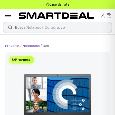
Garantía 1 año
books
Books
ktops
lets
Busca
Notebook Corporativo
|
Preventa
/
Notebooks
/
Dell
Gamer
MacBook Air
Mini PC
✨
Preventa
odos →
odos →
Apple
odos →