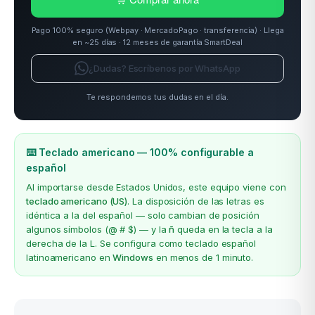
Pago 100% seguro (Webpay · MercadoPago · transferencia) · Llega
en ~25 días · 12 meses de garantía SmartDeal
¿Dudas? Escríbenos por WhatsApp
Te respondemos tus dudas en el día.
⌨️ Teclado americano — 100% configurable a
español
Al importarse desde Estados Unidos, este equipo viene con
teclado americano (US)
. La disposición de las letras es
idéntica a la del español — solo cambian de posición
algunos símbolos (@ # $) — y la
ñ
queda en la tecla a la
derecha de la L. Se configura como teclado español
latinoamericano en
Windows
en menos de 1 minuto.