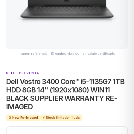
ASUS
Imagen referencial · El equipo viaja con embalaje certificado
DELL · PREVENTA
Dell Vostro 3400 Core™ i5-1135G7 1TB
ACER
HDD 8GB 14" (1920x1080) WIN11
BLACK SUPPLIER WARRANTY RE-
IMAGED
♻️ New Re-Imaged
⚡ Stock limitado · 1 uds