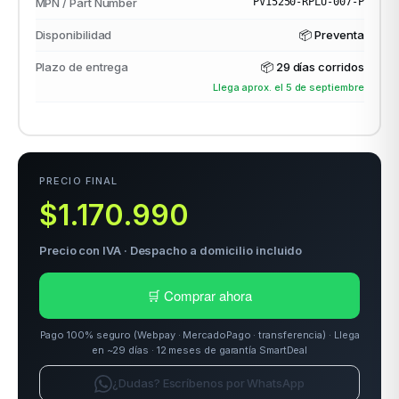
MPN / Part Number
PV15250-RPLU-007-P
Disponibilidad
📦 Preventa
Plazo de entrega
📦
29 días corridos
Llega aprox. el 5 de septiembre
PRECIO FINAL
$1.170.990
Precio con IVA · Despacho a domicilio incluido
🛒 Comprar ahora
Pago 100% seguro (Webpay · MercadoPago · transferencia) · Llega
en ~29 días · 12 meses de garantía SmartDeal
¿Dudas? Escríbenos por WhatsApp