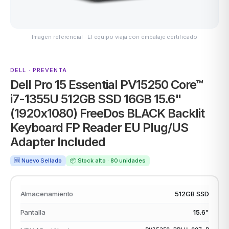
ACER
Imagen referencial · El equipo viaja con embalaje certificado
DELL · PREVENTA
odos →
Dell Pro 15 Essential PV15250 Core™
i7-1355U 512GB SSD 16GB 15.6"
(1920x1080) FreeDos BLACK Backlit
Keyboard FP Reader EU Plug/US
Adapter Included
🆕 Nuevo Sellado
📦 Stock alto · 80 unidades
Almacenamiento
512GB SSD
Pantalla
15.6"