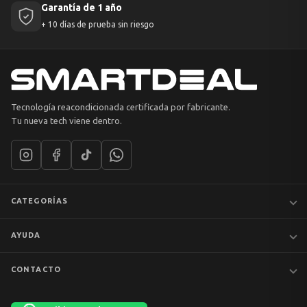
Garantía de 1 año
+ 10 días de prueba sin riesgo
Tecnología reacondicionada certificada por fabricante.
Tu nueva tech viene dentro.
CATEGORÍAS
Notebooks
AYUDA
MacBook
iPhones
Preguntas frecuentes
CONTACTO
Tablets
Garantía y devoluciones
Av. Apoquindo 6410, Of. 1409
📦 Preventa
Despacho y envíos
Las Condes, Santiago