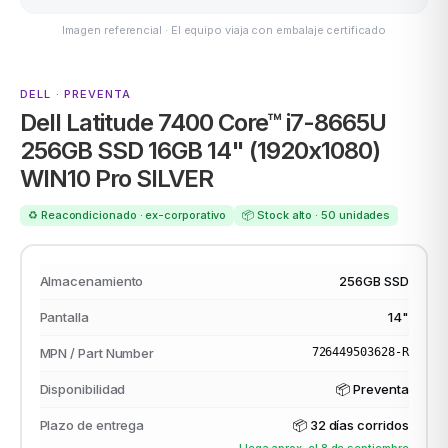
Imagen referencial · El equipo viaja con embalaje certificado
ASUS
DELL · PREVENTA
Dell Latitude 7400 Core™ i7-8665U
256GB SSD 16GB 14" (1920x1080)
WIN10 Pro SILVER
♻️ Reacondicionado · ex-corporativo
📦 Stock alto · 50 unidades
ACER
Almacenamiento
256GB SSD
Pantalla
14"
MPN / Part Number
726449503628-R
Disponibilidad
📦 Preventa
Plazo de entrega
📦
32 días corridos
Llega aprox. el 8 de septiembre