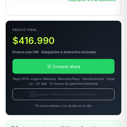
odos →
PRECIO FINAL
$416.990
Precio con IVA · Despacho a domicilio incluido
🛒 Comprar ahora
Pago 100% seguro (Webpay · MercadoPago · transferencia) · Llega
en ~32 días · 12 meses de garantía SmartDeal
¿Dudas? Escríbenos por WhatsApp
Te respondemos tus dudas en el día.