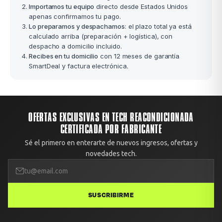
Importamos tu equipo
directo desde Estados Unidos
apenas confirmamos tu pago.
Lo preparamos y despachamos
: el plazo total ya está
calculado arriba (preparación + logística), con
despacho a domicilio incluido.
Recibes en tu domicilio
con 12 meses de garantía
SmartDeal y factura electrónica.
OFERTAS EXCLUSIVAS EN TECH REACONDICIONADA
CERTIFICADA POR FABRICANTE
Sé el primero en enterarte de nuevos ingresos, ofertas y
novedades tech.
SUSCRIBIRME