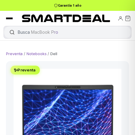
Garantía 1 año
books
Books
ktops
lets
Busca
MacBook Pro
|
Preventa
/
Notebooks
/
Dell
Gamer
MacBook Air
Mini PC
✨
Preventa
odos →
odos →
Apple
odos →