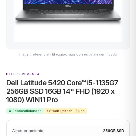
ASUS
Imagen referencial · El equipo viaja con embalaje certificado
DELL · PREVENTA
Dell Latitude 5420 Core™ i5-1135G7
ACER
256GB SSD 16GB 14" FHD (1920 x
1080) WIN11 Pro
♻️ Reacondicionado
⚡ Stock limitado · 2 uds
Almacenamiento
256GB SSD