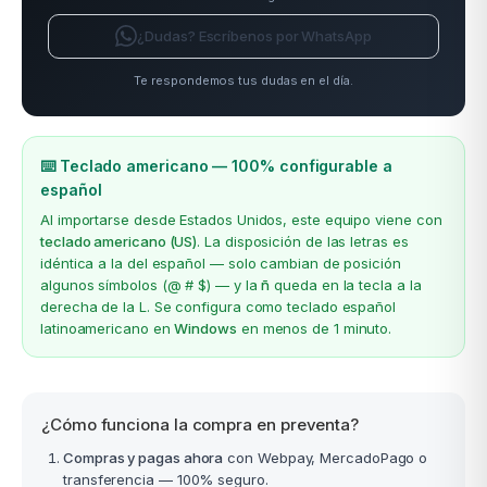
¿Dudas? Escríbenos por WhatsApp
Te respondemos tus dudas en el día.
⌨️ Teclado americano — 100% configurable a
español
Al importarse desde Estados Unidos, este equipo viene con
teclado americano (US)
. La disposición de las letras es
idéntica a la del español — solo cambian de posición
algunos símbolos (@ # $) — y la
ñ
queda en la tecla a la
derecha de la L. Se configura como teclado español
latinoamericano en
Windows
en menos de 1 minuto.
¿Cómo funciona la compra en preventa?
Compras y pagas ahora
con Webpay, MercadoPago o
transferencia — 100% seguro.