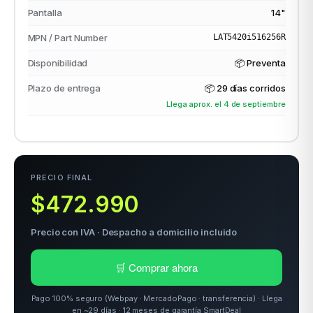
Pantalla
14"
MPN / Part Number
LAT5420i516256R
odos →
Disponibilidad
📦 Preventa
Plazo de entrega
📦
29 días corridos
Llega aprox. el 4 de septiembre
PRECIO FINAL
$472.990
Precio con IVA · Despacho a domicilio incluido
🛒 Comprar ahora
Pago 100% seguro (Webpay · MercadoPago · transferencia) · Llega
en ~29 días · 12 meses de garantía SmartDeal