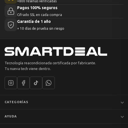
+800 reseñas verificadas
Pagos 100% seguros
Cifrado SSL en cada compra
Garantía de 1 año
+ 10 días de prueba sin riesgo
Tecnología reacondicionada certificada por fabricante.
Tu nueva tech viene dentro.
CATEGORÍAS
Notebooks
AYUDA
MacBook
iPhones
Preguntas frecuentes