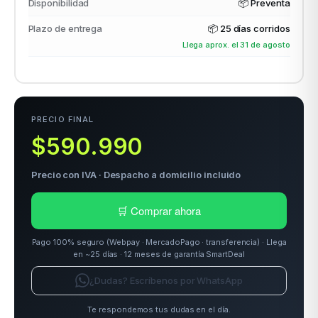
Disponibilidad
📦 Preventa
Plazo de entrega
📦
25 días corridos
Llega aprox. el 31 de agosto
odos →
PRECIO FINAL
$590.990
Precio con IVA · Despacho a domicilio incluido
🛒 Comprar ahora
Pago 100% seguro (Webpay · MercadoPago · transferencia) · Llega
en ~25 días · 12 meses de garantía SmartDeal
¿Dudas? Escríbenos por WhatsApp
Te respondemos tus dudas en el día.