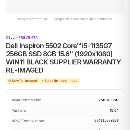
Imagen referencial · El equipo viaja con embalaje certificado
ASUS
DELL · PREVENTA
Dell Inspiron 5502 Core™ i5-1135G7
256GB SSD 8GB 15.6" (1920x1080)
WIN11 BLACK SUPPLIER WARRANTY
RE-IMAGED
ACER
♻️ New Re-Imaged
⚡ Stock limitado · 1 uds
Almacenamiento
256GB SSD
Pantalla
15.6"
MPN / Part Number
884116379188