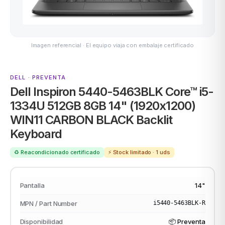
Imagen referencial · El equipo viaja con embalaje certificado
ASUS
DELL · PREVENTA
Dell Inspiron 5440-5463BLK Core™ i5-
1334U 512GB 8GB 14" (1920x1200)
WIN11 CARBON BLACK Backlit
Keyboard
ACER
♻️ Reacondicionado certificado
⚡ Stock limitado · 1 uds
Pantalla
14"
MPN / Part Number
i5440-5463BLK-R
Disponibilidad
📦 Preventa