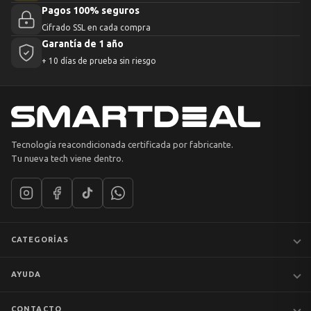
Pagos 100% seguros
Cifrado SSL en cada compra
Garantía de 1 año
+ 10 días de prueba sin riesgo
Tecnología reacondicionada certificada por fabricante.
Tu nueva tech viene dentro.
CATEGORÍAS
Notebooks
AYUDA
MacBook
iPhones
Preguntas frecuentes
CONTACTO