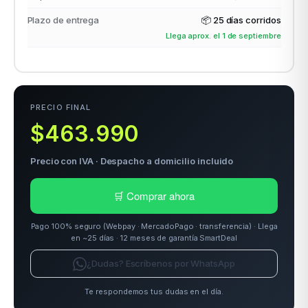
Plazo de entrega
📦
25 días corridos
Llega aprox. el 1 de septiembre
odos →
PRECIO FINAL
$463.990
Precio con IVA · Despacho a domicilio incluido
🛒 Comprar ahora
Pago 100% seguro (Webpay · MercadoPago · transferencia) · Llega
en ~25 días · 12 meses de garantía SmartDeal
¿Dudas? Escríbenos por WhatsApp
Te respondemos tus dudas en el día.