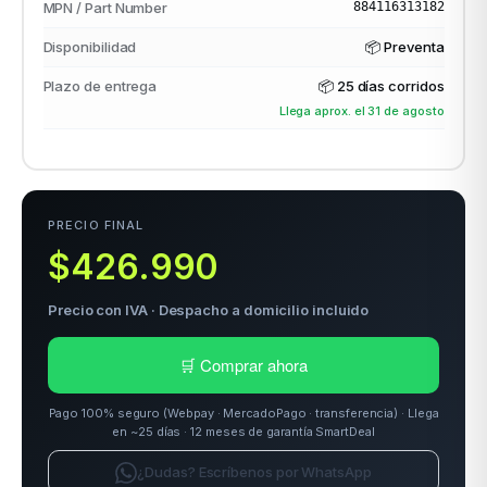
MPN / Part Number
884116313182
Disponibilidad
📦 Preventa
odos →
Plazo de entrega
📦
25 días corridos
Llega aprox. el 31 de agosto
PRECIO FINAL
$426.990
Precio con IVA · Despacho a domicilio incluido
🛒 Comprar ahora
Pago 100% seguro (Webpay · MercadoPago · transferencia) · Llega
en ~25 días · 12 meses de garantía SmartDeal
¿Dudas? Escríbenos por WhatsApp