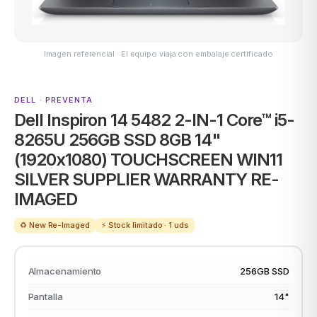
Imagen referencial · El equipo viaja con embalaje certificado
ASUS
DELL · PREVENTA
Dell Inspiron 14 5482 2-IN-1 Core™ i5-
8265U 256GB SSD 8GB 14"
(1920x1080) TOUCHSCREEN WIN11
SILVER SUPPLIER WARRANTY RE-
ACER
IMAGED
♻️ New Re-Imaged
⚡ Stock limitado · 1 uds
Almacenamiento
256GB SSD
Pantalla
14"