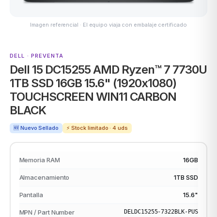
Imagen referencial · El equipo viaja con embalaje certificado
ASUS
DELL · PREVENTA
Dell 15 DC15255 AMD Ryzen™ 7 7730U
1TB SSD 16GB 15.6" (1920x1080)
TOUCHSCREEN WIN11 CARBON
BLACK
🆕 Nuevo Sellado
⚡ Stock limitado · 4 uds
ACER
Memoria RAM
16GB
Almacenamiento
1TB SSD
Pantalla
15.6"
MPN / Part Number
DELDC15255-7322BLK-PUS