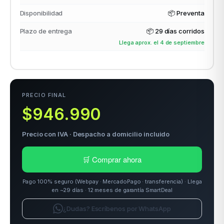
Disponibilidad
📦 Preventa
Plazo de entrega
📦
29 días corridos
odos →
Llega aprox. el 4 de septiembre
PRECIO FINAL
$946.990
Precio con IVA · Despacho a domicilio incluido
🛒 Comprar ahora
Pago 100% seguro (Webpay · MercadoPago · transferencia) · Llega
en ~29 días · 12 meses de garantía SmartDeal
¿Dudas? Escríbenos por WhatsApp