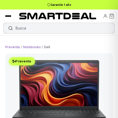
Garantía 1 año
books
Books
ktops
lets
Busca
|
Preventa
/
Notebooks
/
Dell
Gamer
MacBook Air
Mini PC
✨
Preventa
odos →
odos →
Apple
odos →