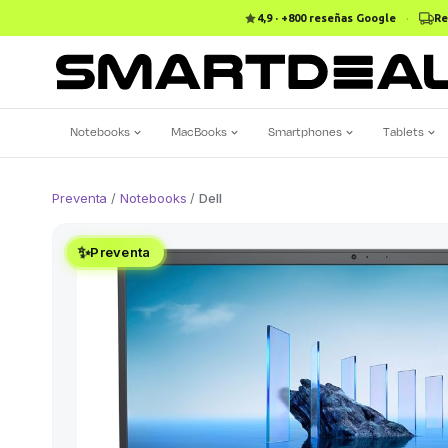
4,9 · +800 reseñas Google
·
Re
Notebooks
MacBooks
Smartphones
Tablets
Preventa
/
Notebooks
/
Dell
✨
Preventa