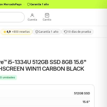
 con MercadoPago
·
Garantía 1 año
Cuenta
Carrito
4,9
· +800 reseñas
Garantía 1 año
10 días de prueba
re™ i5-1334U 512GB SSD 8GB 15.6"
CHSCREEN WIN11 CARBON BLACK
100 unidades
512GB SSD
15.6"