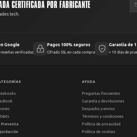
ADA CERTIFICADA POR FABRICANTE
ades tech.
en Google
Pagos 100% seguros
Garantía de 1
reseñas verificadas
Cifrado SSL en cada compra
+ 10 días de pru
ATEGORÍAS
AYUDA
otebooks
Preguntas frecuentes
acBook
Garantía y devoluciones
hones
Despacho y envíos
blets
Términos y condiciones
 Preventa
Política de privacidad
quidación
Política de cookies