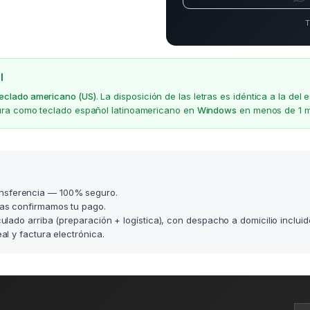
T
l
teclado americano (US)
. La disposición de las letras es idéntica a la d
gura como teclado español latinoamericano en
Windows
en menos de 1 m
nsferencia — 100% seguro.
as confirmamos tu pago.
lculado arriba (preparación + logística), con despacho a domicilio incluid
l y factura electrónica.