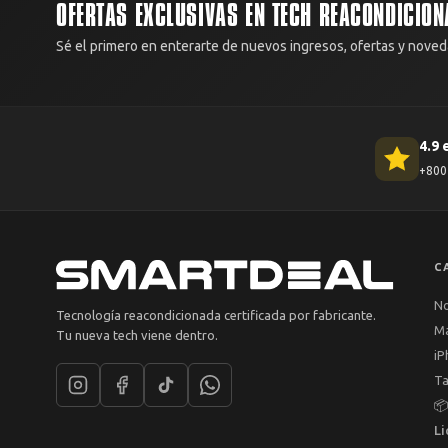
OFERTAS EXCLUSIVAS EN TECH REACONDICION
Sé el primero en enterarte de nuevos ingresos, ofertas y noved
4.9 
+800 
C
N
Tecnología reacondicionada certificada por fabricante.
M
Tu nueva tech viene dentro.
iP
Ta

Li