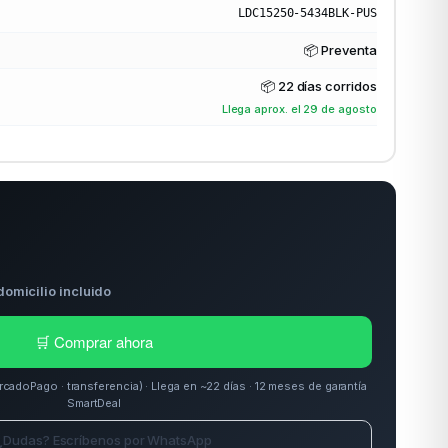
LDC15250-5434BLK-PUS
📦 Preventa
📦
22 días corridos
Llega aprox. el 29 de agosto
domicilio incluido
🛒 Comprar ahora
doPago · transferencia) · Llega en ~22 días · 12 meses de garantía
SmartDeal
¿Dudas? Escríbenos por WhatsApp