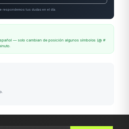
e respondemos tus dudas en el día.
el español — solo cambian de posición algunos símbolos (@ #
inuto.
o.