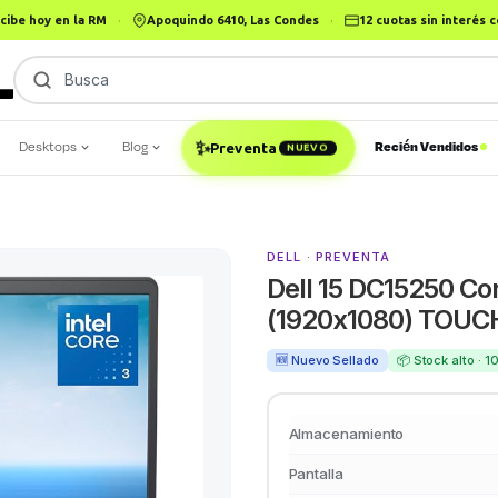
cibe hoy en la RM
·
Apoquindo 6410, Las Condes
·
12 cuotas sin interés
Busca
iPad
|
Desktops
Blog
Recién Vendidos
✨
Preventa
NUEVO
DELL · PREVENTA
Dell 15 DC15250 Co
(1920x1080) TOU
🆕 Nuevo Sellado
📦 Stock alto · 
Almacenamiento
Pantalla