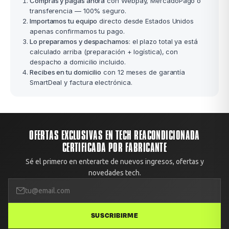
Compras y pagas ahora
con Webpay, MercadoPago o
transferencia — 100% seguro.
Importamos tu equipo
directo desde Estados Unidos
apenas confirmamos tu pago.
Lo preparamos y despachamos
: el plazo total ya está
calculado arriba (preparación + logística), con
despacho a domicilio incluido.
Recibes en tu domicilio
con 12 meses de garantía
SmartDeal y factura electrónica.
OFERTAS EXCLUSIVAS EN TECH REACONDICIONADA
CERTIFICADA POR FABRICANTE
Sé el primero en enterarte de nuevos ingresos, ofertas y
novedades tech.
SUSCRIBIRME