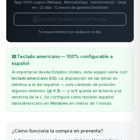
Pago 100% seguro (Webpay · MercadoPago · transferencia) · Llega
en ~22 días · 12 meses de garantía SmartDeal
¿Dudas? Escríbenos por WhatsApp
Te respondemos tus dudas en el día.
⌨️ Teclado americano — 100% configurable a
español
Al importarse desde Estados Unidos, este equipo viene con
teclado americano (US)
. La disposición de las letras es
idéntica a la del español — solo cambian de posición
algunos símbolos (@ # $) — y la
ñ
queda en la tecla a la
derecha de la L. Se configura como teclado español
latinoamericano en
Windows
en menos de 1 minuto.
¿Cómo funciona la compra en preventa?