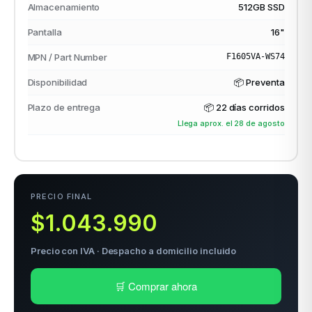
Almacenamiento
512GB SSD
Pantalla
16"
odos →
MPN / Part Number
F1605VA-WS74
Disponibilidad
📦 Preventa
Plazo de entrega
📦
22 días corridos
Llega aprox. el 28 de agosto
PRECIO FINAL
$1.043.990
Precio con IVA · Despacho a domicilio incluido
🛒 Comprar ahora