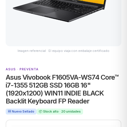
ASUS
Imagen referencial · El equipo viaja con embalaje certificado
ASUS · PREVENTA
Asus Vivobook F1605VA-WS74 Core™
ACER
i7-1355 512GB SSD 16GB 16"
(1920x1200) WIN11 INDIE BLACK
Backlit Keyboard FP Reader
🆕 Nuevo Sellado
📦 Stock alto · 20 unidades