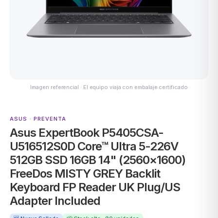
ASUS
Imagen referencial · El equipo viaja con embalaje certificado
ASUS · PREVENTA
Asus ExpertBook P5405CSA-
ACER
U516512S0D Core™ Ultra 5-226V
512GB SSD 16GB 14" (2560×1600)
FreeDos MISTY GREY Backlit
Keyboard FP Reader UK Plug/US
Adapter Included