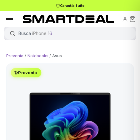
Garantía 1 año
books
Books
ktops
lets
Busca
iPhone 16
|
Preventa
/
Notebooks
/
Asus
Gamer
MacBook Air
Mini PC
✨
Preventa
odos →
odos →
Apple
odos →