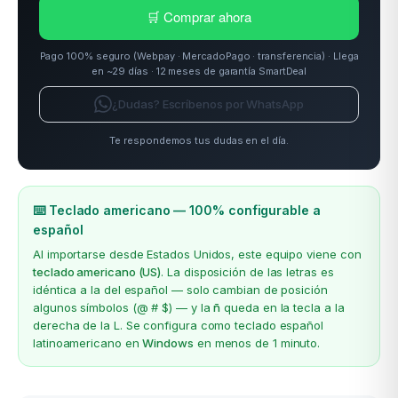
🛒 Comprar ahora
Pago 100% seguro (Webpay · MercadoPago · transferencia) · Llega
en ~29 días · 12 meses de garantía SmartDeal
¿Dudas? Escríbenos por WhatsApp
Te respondemos tus dudas en el día.
⌨️ Teclado americano — 100% configurable a
español
Al importarse desde Estados Unidos, este equipo viene con
teclado americano (US)
. La disposición de las letras es
idéntica a la del español — solo cambian de posición
algunos símbolos (@ # $) — y la
ñ
queda en la tecla a la
derecha de la L. Se configura como teclado español
latinoamericano en
Windows
en menos de 1 minuto.