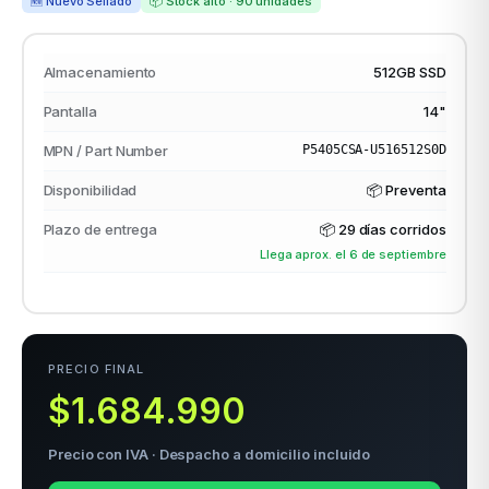
🆕 Nuevo Sellado
📦 Stock alto · 90 unidades
Almacenamiento
512GB SSD
odos →
Pantalla
14"
MPN / Part Number
P5405CSA-U516512S0D
Disponibilidad
📦 Preventa
Plazo de entrega
📦
29 días corridos
Llega aprox. el 6 de septiembre
PRECIO FINAL
$1.684.990
Precio con IVA · Despacho a domicilio incluido