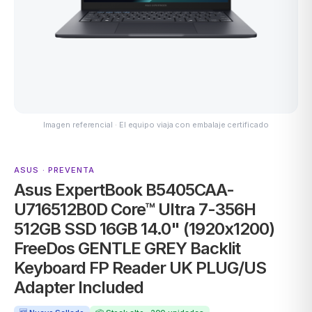
ASUS
Imagen referencial · El equipo viaja con embalaje certificado
ASUS · PREVENTA
Asus ExpertBook B5405CAA-
ACER
U716512B0D Core™ Ultra 7-356H
512GB SSD 16GB 14.0" (1920x1200)
FreeDos GENTLE GREY Backlit
Keyboard FP Reader UK PLUG/US
Adapter Included