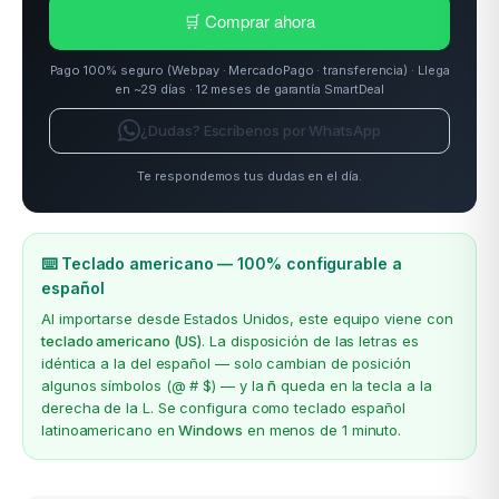
🛒 Comprar ahora
Pago 100% seguro (Webpay · MercadoPago · transferencia) · Llega
en ~29 días · 12 meses de garantía SmartDeal
¿Dudas? Escríbenos por WhatsApp
Te respondemos tus dudas en el día.
⌨️ Teclado americano — 100% configurable a
español
Al importarse desde Estados Unidos, este equipo viene con
teclado americano (US)
. La disposición de las letras es
idéntica a la del español — solo cambian de posición
algunos símbolos (@ # $) — y la
ñ
queda en la tecla a la
derecha de la L. Se configura como teclado español
latinoamericano en
Windows
en menos de 1 minuto.