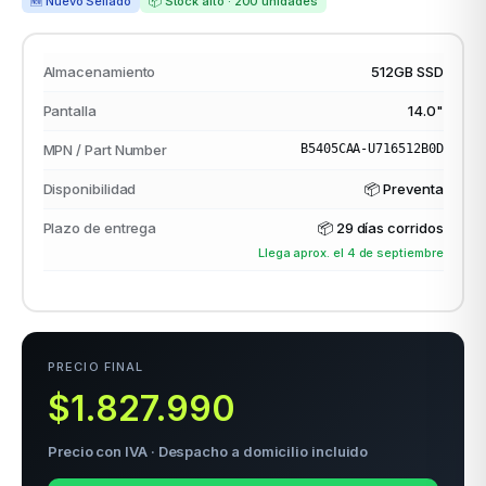
🆕 Nuevo Sellado
📦 Stock alto · 200 unidades
Almacenamiento
512GB SSD
odos →
Pantalla
14.0"
MPN / Part Number
B5405CAA-U716512B0D
Disponibilidad
📦 Preventa
Plazo de entrega
📦
29 días corridos
Llega aprox. el 4 de septiembre
PRECIO FINAL
$1.827.990
Precio con IVA · Despacho a domicilio incluido