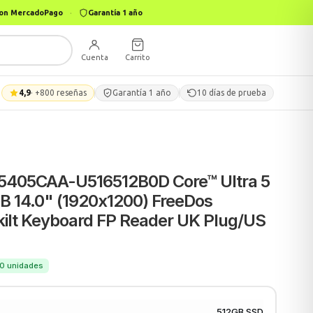
 con MercadoPago
·
Garantía 1 año
Cuenta
Carrito
4,9
· +800 reseñas
Garantía 1 año
10 días de prueba
5405CAA-U516512B0D Core™ Ultra 5
B 14.0" (1920x1200) FreeDos
lt Keyboard FP Reader UK Plug/US
150 unidades
512GB SSD