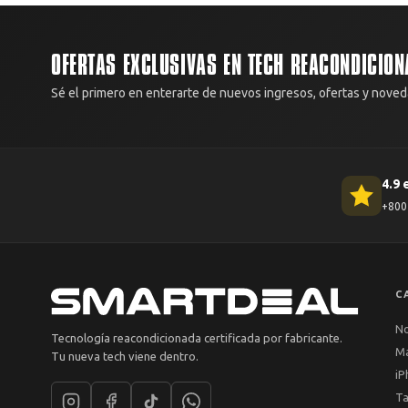
OFERTAS EXCLUSIVAS EN TECH REACONDICION
Sé el primero en enterarte de nuevos ingresos, ofertas y noved
4.9 
+800 
C
N
Tecnología reacondicionada certificada por fabricante.
M
Tu nueva tech viene dentro.
iP
Ta