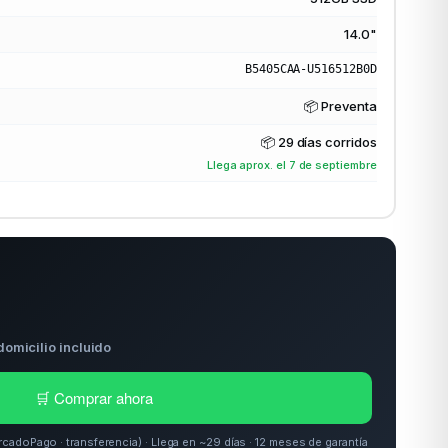
14.0"
B5405CAA-U516512B0D
📦 Preventa
📦
29 días corridos
Llega aprox. el 7 de septiembre
domicilio incluido
🛒 Comprar ahora
doPago · transferencia) · Llega en ~29 días · 12 meses de garantía