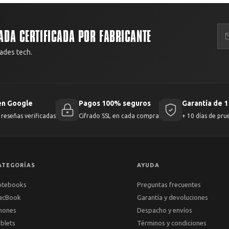
ADA CERTIFICADA POR FABRICANTE
ades tech.
en Google
Pagos 100% seguros
Garantía de 1
reseñas verificadas
Cifrado SSL en cada compra
+ 10 días de pru
ATEGORÍAS
AYUDA
otebooks
Preguntas frecuentes
acBook
Garantía y devoluciones
hones
Despacho y envíos
blets
Términos y condiciones