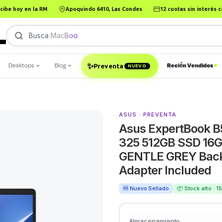
cibe hoy en la RM
·
Apoquindo 6410, Las Condes
·
12 cuotas sin interés
Busca
MacBook Pr
|
✨
Desktops
Blog
Recién Vendidos
Preventa
NUEVO
ASUS · PREVENTA
Asus ExpertBook B
325 512GB SSD 16G
GENTLE GREY Backi
Adapter Included
🆕 Nuevo Sellado
📦 Stock alto · 
Almacenamiento