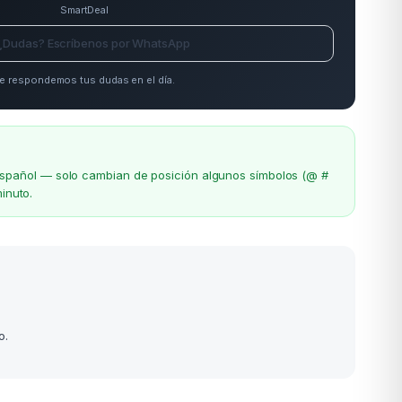
SmartDeal
¿Dudas? Escríbenos por WhatsApp
e respondemos tus dudas en el día.
el español — solo cambian de posición algunos símbolos (@ #
inuto.
o.