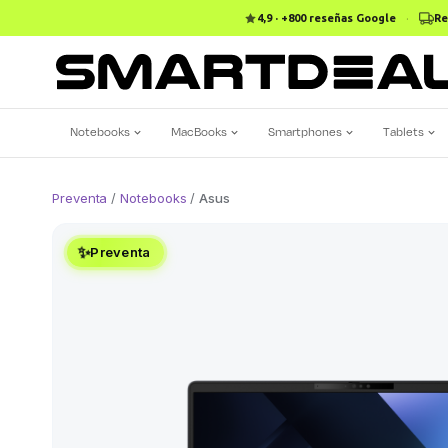
4,9 · +800 reseñas Google
·
Re
Notebooks
MacBooks
Smartphones
Tablets
Preventa
/
Notebooks
/
Asus
✨
Preventa