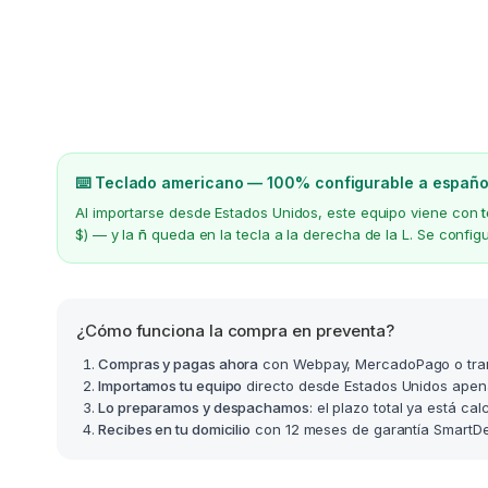
⌨️ Teclado americano — 100% configurable a españo
Al importarse desde Estados Unidos, este equipo viene con
$) — y la
ñ
queda en la tecla a la derecha de la L. Se confi
¿Cómo funciona la compra en preventa?
Compras y pagas ahora
con Webpay, MercadoPago o tra
Importamos tu equipo
directo desde Estados Unidos apen
Lo preparamos y despachamos
: el plazo total ya está ca
Recibes en tu domicilio
con 12 meses de garantía SmartDea