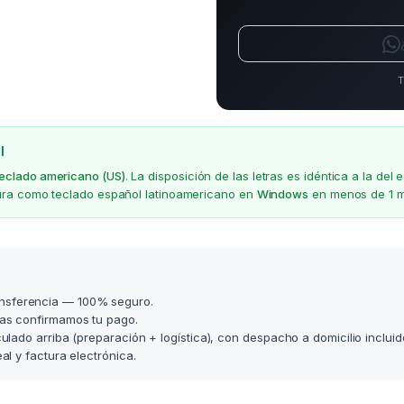
T
l
teclado americano (US)
. La disposición de las letras es idéntica a la d
gura como teclado español latinoamericano en
Windows
en menos de 1 m
nsferencia — 100% seguro.
as confirmamos tu pago.
lculado arriba (preparación + logística), con despacho a domicilio incluid
l y factura electrónica.