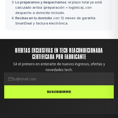
Lo preparamos y despachamos
: el plazo total ya está
calculado arriba (preparación + logística), con
despacho a domicilio incluido.
Recibes en tu domicilio
con 12 meses de garantía
SmartDeal y factura electrónica.
OFERTAS EXCLUSIVAS EN TECH REACONDICIONADA
CERTIFICADA POR FABRICANTE
Sé el primero en enterarte de nuevos ingresos, ofertas y
novedades tech.
SUSCRIBIRME