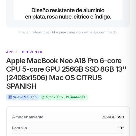
ASUS
Imagen referencial · El equipo viaja con embalaje certificado
APPLE · PREVENTA
Apple MacBook Neo A18 Pro 6-core
CPU 5-core GPU 256GB SSD 8GB 13"
(2408x1506) Mac OS CITRUS
ACER
SPANISH
🆕 Nuevo Sellado
📦 Stock alto · 12 unidades
Almacenamiento
256GB SSD
Pantalla
13"