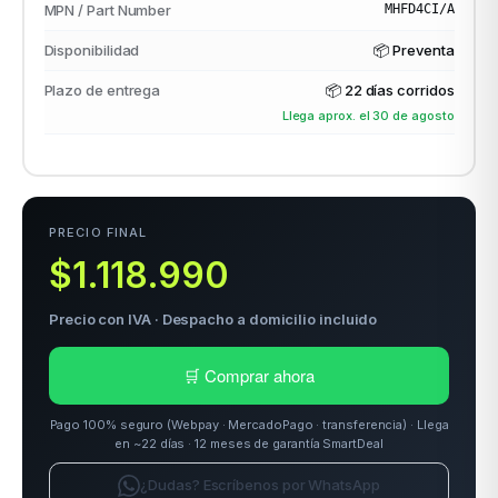
MPN / Part Number
MHFD4CI/A
Disponibilidad
📦 Preventa
odos →
Plazo de entrega
📦
22 días corridos
Llega aprox. el 30 de agosto
PRECIO FINAL
$1.118.990
Precio con IVA · Despacho a domicilio incluido
🛒 Comprar ahora
Pago 100% seguro (Webpay · MercadoPago · transferencia) · Llega
en ~22 días · 12 meses de garantía SmartDeal
¿Dudas? Escríbenos por WhatsApp