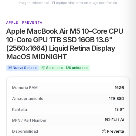
Imagen referencial · El equipo viaja con embalaje certificado
APPLE · PREVENTA
ASUS
Apple MacBook Air M5 10-Core CPU
10-Core GPU 1TB SSD 16GB 13.6"
(2560x1664) Liquid Retina Display
MacOS MIDNIGHT
🆕 Nuevo Sellado
📦 Stock alto · 128 unidades
ACER
Memoria RAM
16GB
Almacenamiento
1TB SSD
Pantalla
13.6"
MPN / Part Number
MDHF4LL/A
Disponibilidad
📦 Preventa