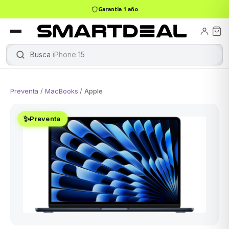
Garantía 1 año
books
Books
ktops
lets
Busca
iPhone 15
|
Preventa
/
MacBooks
/
Apple
Gamer
MacBook Air
Mini PC
✨
Preventa
odos →
odos →
Apple
odos →