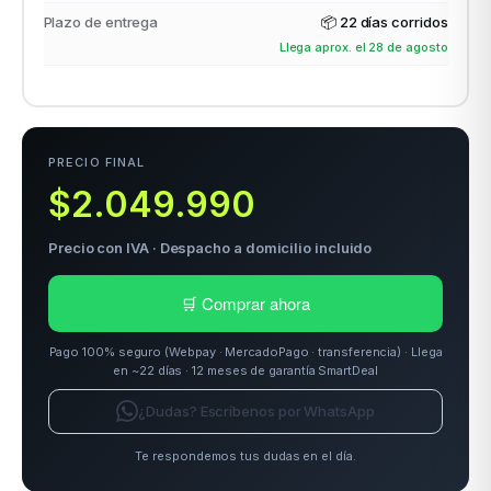
Plazo de entrega
📦
22 días corridos
Llega aprox. el 28 de agosto
odos →
PRECIO FINAL
$2.049.990
Precio con IVA · Despacho a domicilio incluido
🛒 Comprar ahora
Pago 100% seguro (Webpay · MercadoPago · transferencia) · Llega
en ~22 días · 12 meses de garantía SmartDeal
¿Dudas? Escríbenos por WhatsApp
Te respondemos tus dudas en el día.