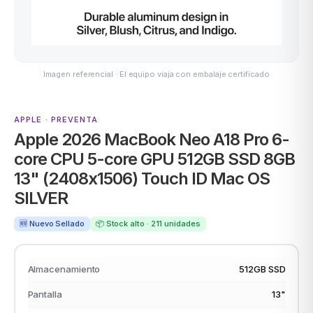
ASUS
Imagen referencial · El equipo viaja con embalaje certificado
APPLE · PREVENTA
Apple 2026 MacBook Neo A18 Pro 6-
core CPU 5-core GPU 512GB SSD 8GB
13" (2408x1506) Touch ID Mac OS
ACER
SILVER
🆕 Nuevo Sellado
📦 Stock alto · 211 unidades
Almacenamiento
512GB SSD
Pantalla
13"