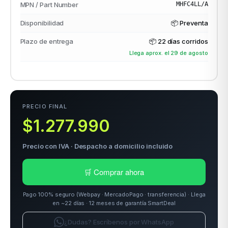
MPN / Part Number
MHFC4LL/A
Disponibilidad
📦 Preventa
odos →
Plazo de entrega
📦
22 días corridos
Llega aprox. el 29 de agosto
PRECIO FINAL
$1.277.990
Precio con IVA · Despacho a domicilio incluido
🛒 Comprar ahora
Pago 100% seguro (Webpay · MercadoPago · transferencia) · Llega
en ~22 días · 12 meses de garantía SmartDeal
¿Dudas? Escríbenos por WhatsApp