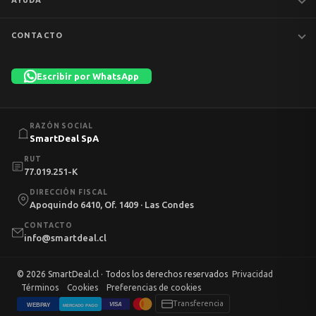
MacBook
iPhones
Preguntas frecuentes
CONTACTO
Tablets
Garantía y devoluciones
Av. Apoquindo 6410, Of. 1409
📦 Preventa
Despacho y envíos
Las Condes, Santiago
Escribir por WhatsApp
Liquidación
Términos y condiciones
+56 9 7753 1523
💼 Empresas
Política de privacidad
Lun–Vie 11:00–13:00 · 14:00–18:30 · Sáb 10:00–13:00
info@smartdeal.cl
Política de cookies
RAZÓN SOCIAL
Mi cuenta
SmartDeal SpA
RUT
77.019.251-K
DIRECCIÓN FISCAL
Apoquindo 6410, Of. 1409 · Las Condes
CONTACTO
info@smartdeal.cl
© 2026 SmartDeal.cl · Todos los derechos reservados
Privacidad
Términos
Cookies
Preferencias de cookies
Transferencia
VISA
WEBPAY
MERCADO PAGO