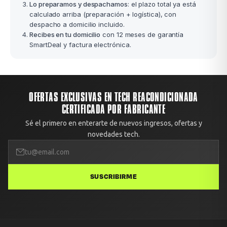
Lo preparamos y despachamos
: el plazo total ya está
calculado arriba (preparación + logística), con
despacho a domicilio incluido.
Recibes en tu domicilio
con 12 meses de garantía
SmartDeal y factura electrónica.
OFERTAS EXCLUSIVAS EN TECH REACONDICIONADA
CERTIFICADA POR FABRICANTE
Sé el primero en enterarte de nuevos ingresos, ofertas y
novedades tech.
SUSCRIBIRME