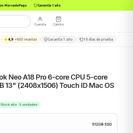
 con MercadoPago
·
Garantía 1 año
Cuenta
Carrito
4,9
· +800 reseñas
Garantía 1 año
10 días de prueba
k Neo A18 Pro 6-core CPU 5-core
 13" (2408x1506) Touch ID Mac OS
 Stock alto · 5 unidades
512GB SSD