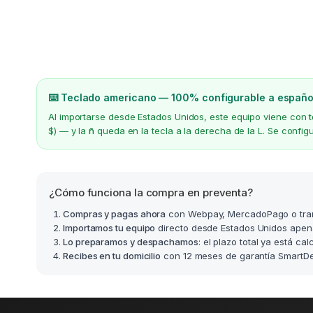
⌨️ Teclado americano — 100% configurable a españo
Al importarse desde Estados Unidos, este equipo viene con
$) — y la
ñ
queda en la tecla a la derecha de la L. Se confi
¿Cómo funciona la compra en preventa?
Compras y pagas ahora
con Webpay, MercadoPago o tra
Importamos tu equipo
directo desde Estados Unidos apen
Lo preparamos y despachamos
: el plazo total ya está ca
Recibes en tu domicilio
con 12 meses de garantía SmartDea