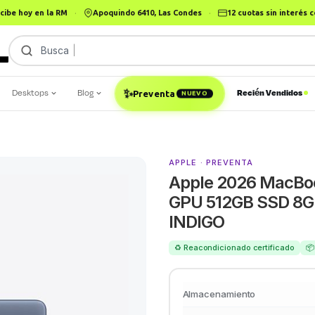
cibe hoy en la RM
·
Apoquindo 6410, Las Condes
·
12 cuotas sin interés
Busca
iP
Desktops
Blog
Recién Vendidos
✨
Preventa
NUEVO
APPLE · PREVENTA
Apple 2026 MacBoo
GPU 512GB SSD 8GB
INDIGO
♻️ Reacondicionado certificado
📦
Almacenamiento