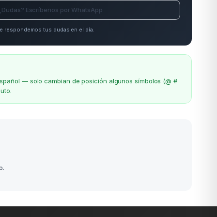
¿Dudas? Escríbenos por WhatsApp
e respondemos tus dudas en el día.
el español — solo cambian de posición algunos símbolos (@ #
uto.
o.