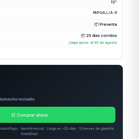
13"
MHFG4LL/A-R
📦 Preventa
📦
25 días corridos
Llega aprox. el 30 de agosto
domicilio incluido
🛒 Comprar ahora
doPago · transferencia) · Llega en ~25 días · 12 meses de garantía
SmartDeal