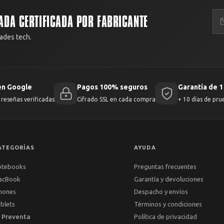
ADA CERTIFICADA POR FABRICANTE
ades tech.
en Google
Pagos 100% seguros
Garantía de 1
reseñas verificadas
Cifrado SSL en cada compra
+ 10 días de pru
ATEGORÍAS
AYUDA
otebooks
Preguntas frecuentes
acBook
Garantía y devoluciones
hones
Despacho y envíos
blets
Términos y condiciones
 Preventa
Política de privacidad