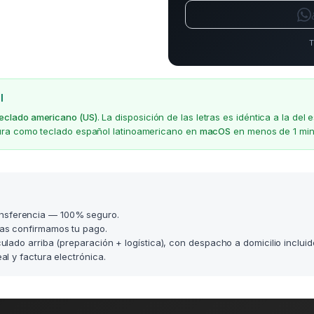
T
l
teclado americano (US)
. La disposición de las letras es idéntica a la d
gura como teclado español latinoamericano en
macOS
en menos de 1 min
nsferencia — 100% seguro.
as confirmamos tu pago.
lculado arriba (preparación + logística), con despacho a domicilio incluid
l y factura electrónica.