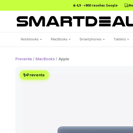
4,9 · +800 reseñas Google
·
Re
Notebooks
MacBooks
Smartphones
Tablets
Preventa
/
MacBooks
/
Apple
✨
Preventa