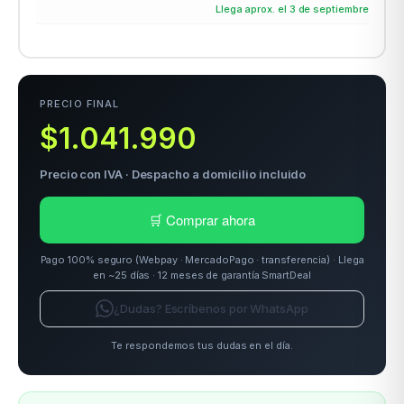
Llega aprox. el 3 de septiembre
odos →
PRECIO FINAL
$1.041.990
Precio con IVA · Despacho a domicilio incluido
🛒 Comprar ahora
Pago 100% seguro (Webpay · MercadoPago · transferencia) · Llega
en ~25 días · 12 meses de garantía SmartDeal
¿Dudas? Escríbenos por WhatsApp
Te respondemos tus dudas en el día.