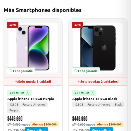
Más Smartphones disponibles
odos →
-40%
-40%
1 año garantía
1 año garantía
¡Solo queda 1 unidad!
¡Solo quedan 2 unidades!
PREMIUM
PREMIUM
?
?
Apple iPhone 14 6GB Purple
Apple iPhone 14 6GB Black
128GB
Factory Unlocked
128GB
Factory Unlocked
Black
Purple
$449.990
$449.990
$749.990 nuevo
$749.990 nuevo
Ahorras $300.000
Ahorras $300.000
12x $39.000
12x $39.000
MercadoPago
MercadoPago