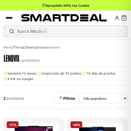
Apoquindo 6410, Las Condes
books
Books
ktops
lets
Busca
MacBook Air
|
Inicio
/
Tienda
/
Smartphones
/
Lenovo
LENOVO
Gamer
MacBook Air
Mini PC
2
productos
·
·
·
Garantía 12 meses
Inspección de 47 puntos
10 días de prueba
4.9★ en Google
odos →
odos →
2
productos
Filtros
Apple
odos →
-31%
-20%