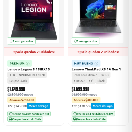
ASUS
1 año garantía
1 año garantía
¡Solo quedan 2 unidades!
¡Solo quedan 2 unidades!
PREMIUM
MUY BUENO
?
?
Lenovo Legion 5 15IRX10
Lenovo ThinkPad X9 14 Gen 1
1TB
NVIDIA® RTX 5070
Intel Core Ultra 7
32GB
ACER
Eclipse Black
1TB SSD
14"
Black
$1.649.990
$1.599.990
$2.399.990 nuevo
$1.999.990 nuevo
Ahorras $750.000
Ahorras $400.000
12x $143.000
12x $138.666
MercadoPago
MercadoPago
Recibe en 4 hrs hábiles en RM
Recibe en 4 hrs hábiles en RM
Despachos a todo Chile
Despachos a todo Chile