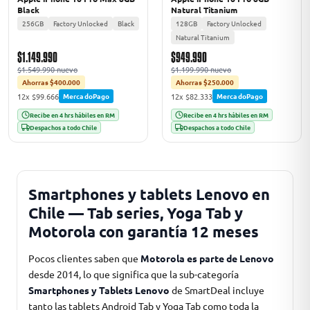
Black
Natural Titanium
256GB
Factory Unlocked
Black
128GB
Factory Unlocked
Natural Titanium
$1.149.990
$949.990
$1.549.990 nuevo
$1.199.990 nuevo
Ahorras $400.000
Ahorras $250.000
12x $99.666
12x $82.333
MercadoPago
MercadoPago
Recibe en 4 hrs hábiles en RM
Recibe en 4 hrs hábiles en RM
Despachos a todo Chile
Despachos a todo Chile
Smartphones y tablets Lenovo en
Chile — Tab series, Yoga Tab y
Motorola con garantía 12 meses
Pocos clientes saben que
Motorola es parte de Lenovo
desde 2014, lo que significa que la sub-categoría
Smartphones y Tablets Lenovo
de SmartDeal incluye
tanto las tablets Android Tab y Yoga Tab como toda la