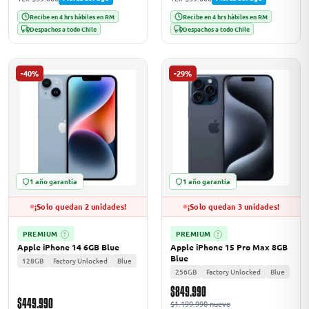
Recibe en 4 hrs hábiles en RM
Recibe en 4 hrs hábiles en RM
Despachos a todo Chile
Despachos a todo Chile
-40%
-29%
1 año garantía
1 año garantía
¡Solo quedan 2 unidades!
¡Solo quedan 3 unidades!
PREMIUM
PREMIUM
?
?
Apple iPhone 14 6GB Blue
Apple iPhone 15 Pro Max 8GB
Blue
128GB
Factory Unlocked
Blue
256GB
Factory Unlocked
Blue
$849.990
$449.990
$1.199.990 nuevo