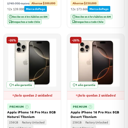
$749.990 nuevo
Ahorras $300.000
Ahorras $350.000
12x $39.000
12x $73.666
MercadoPago
MercadoPago
Recibe en 4 hrs hábiles en RM
Recibe en 4 hrs hábiles en RM
Despachos a todo Chile
Despachos a todo Chile
-26%
-26%
1 año garantía
1 año garantía
¡Solo quedan 2 unidades!
¡Solo quedan 2 unidades!
PREMIUM
PREMIUM
?
?
Apple iPhone 16 Pro Max 8GB
Apple iPhone 16 Pro Max 8GB
Natural Titanium
Desert Titanium
256GB
Factory Unlocked
256GB
Factory Unlocked
Natural Titanium
Desert Titanium