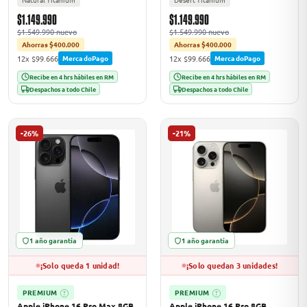
$1.149.990
$1.149.990
$1.549.990 nuevo
$1.549.990 nuevo
Ahorras $400.000
Ahorras $400.000
12x $99.666
12x $99.666
MercadoPago
MercadoPago
Recibe en 4 hrs hábiles en RM
Recibe en 4 hrs hábiles en RM
Despachos a todo Chile
Despachos a todo Chile
-26%
-21%
1 año garantía
1 año garantía
¡Solo queda 1 unidad!
¡Solo quedan 3 unidades!
PREMIUM
PREMIUM
?
?
Apple iPhone 16 Pro Max 8GB
Apple iPhone 16 Pro 8GB