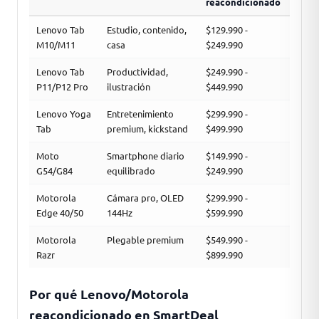
reacondicionado
Lenovo Tab
Estudio, contenido,
$129.990 -
M10/M11
casa
$249.990
Lenovo Tab
Productividad,
$249.990 -
P11/P12 Pro
ilustración
$449.990
Lenovo Yoga
Entretenimiento
$299.990 -
Tab
premium, kickstand
$499.990
Moto
Smartphone diario
$149.990 -
G54/G84
equilibrado
$249.990
Motorola
Cámara pro, OLED
$299.990 -
Edge 40/50
144Hz
$599.990
Motorola
Plegable premium
$549.990 -
Razr
$899.990
Por qué Lenovo/Motorola
reacondicionado en SmartDeal