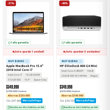
-31%
-46%
odos →
1 año garantía
1 año garantía
¡Solo queda 1 unidad!
¡Solo quedan 3 unidades!
MUY BUENO
MUY BUENO
?
?
Apple MacBook Pro 15.4"
HP EliteDesk 800 G4 Mini
2018 Intel Core i7
Intel Core i5-8500T
16GB
Intel Core i7
16 GB DDR4
256GB SSD M.2 NVMe
Negro
512GB SSD
15.4"
Space Gray
$549.990
$349.990
$799.990 nuevo
$649.990 nuevo
Ahorras $250.000
Ahorras $300.000
12x $47.666
12x $30.333
MercadoPago
MercadoPago
Recibe en 4 hrs hábiles en RM
Recibe en 4 hrs hábiles en RM