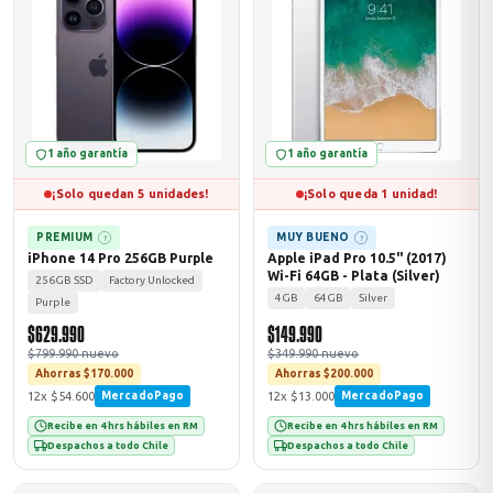
ASUS
1 año garantía
1 año garantía
¡Solo quedan 5 unidades!
¡Solo queda 1 unidad!
PREMIUM
MUY BUENO
?
?
iPhone 14 Pro 256GB Purple
Apple iPad Pro 10.5" (2017)
Wi-Fi 64GB - Plata (Silver)
256GB SSD
Factory Unlocked
ACER
4GB
64GB
Silver
Purple
$629.990
$149.990
$799.990 nuevo
$349.990 nuevo
Ahorras $170.000
Ahorras $200.000
12x $54.600
12x $13.000
MercadoPago
MercadoPago
Recibe en 4 hrs hábiles en RM
Recibe en 4 hrs hábiles en RM
Despachos a todo Chile
Despachos a todo Chile