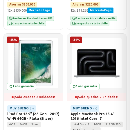
Ahorras $300.000
Ahorras $220.000
12x $130.000
12x $11.266
MercadoPago
MercadoPago
Recibe en 4 hrs hábiles en RM
Recibe en 4 hrs hábiles en RM
Despachos a todo Chile
Despachos a todo Chile
-45%
-31%
1 año garantía
1 año garantía
¡Solo quedan 2 unidades!
¡Solo quedan 2 unidades!
MUY BUENO
MUY BUENO
?
?
iPad Pro 12.9" (2.ª Gen - 2017)
Apple MacBook Pro 15.4"
Wi-Fi 64GB - Plata (Silver)
2016 Intel Core i7
4GB
64GB
Silver
Intel Core i7
16GB
512GB SSD