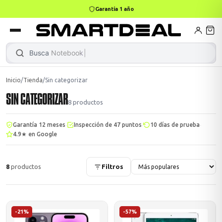
Garantía 1 año
books
Books
ktops
lets
Busca
Notebook Gamer
Inicio
/
Tienda
/
Sin categorizar
SIN CATEGORIZAR
Gamer
MacBook Air
Mini PC
8
productos
·
·
·
Garantía 12 meses
Inspección de 47 puntos
10 días de prueba
4.9★ en Google
odos →
odos →
8
productos
Filtros
Apple
odos →
-21%
-57%