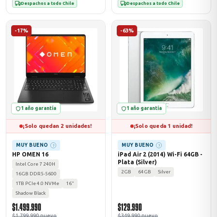
Despachos a todo Chile
Despachos a todo Chile
-17%
-63%
1 año garantía
1 año garantía
¡Solo quedan 2 unidades!
¡Solo queda 1 unidad!
MUY BUENO
MUY BUENO
?
?
HP OMEN 16
iPad Air 2 (2014) Wi-Fi 64GB -
Plata (Silver)
Intel Core 7 240H
2GB
64GB
Silver
16GB DDR5-5600
1TB PCIe 4.0 NVMe
16"
Shadow Black
$1.499.990
$129.990
$1.799.990 nuevo
$349.990 nuevo