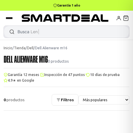
Garantía 1 año
books
Books
ktops
lets
Busca
Lenovo L
Inicio
/
Tienda
/
Dell
/
Dell Alienware m16
DELL ALIENWARE M16
Gamer
MacBook Air
Mini PC
0
productos
·
·
·
Garantía 12 meses
Inspección de 47 puntos
10 días de prueba
4.9★ en Google
odos →
odos →
0
productos
Filtros
Apple
odos →