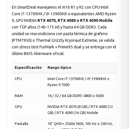
En SmartDeal manejamos el m16 R1 y R2 con CPU Intel
Core i7-13700HX / i9-13900HX o equivalentes AMD Ryzen
9, GPU NVIDIA
RTX 4070, RTX 4080 o RTX 4090 Mobile
con TGP altos (140-175 W) y hasta 64 GB DDR5. Cada
unidad se reacondiciona con pasta térmica de grafeno
(PTM7950) o Thermal Grizzly Kryonaut Extreme, se valida
con stress test FurMark + Prime95 dual y se entrega con el
último BIOS Alienware oficial.
Especificación
Rango típico
CPU
Intel Core i7-13700HX / i9-13900HX o
Ryzen 9 7000
RAM
16 / 32 / 64 GB DDR5-4800 o 5600
GPU
NVIDIA RTX 4070 (8 GB) / RTX 4080 (12
GB) / RTX 4090 (16 GB) Mobile
Pantalla
16" QHD+ 2560x1600, 165 Hz o 240 Hz,