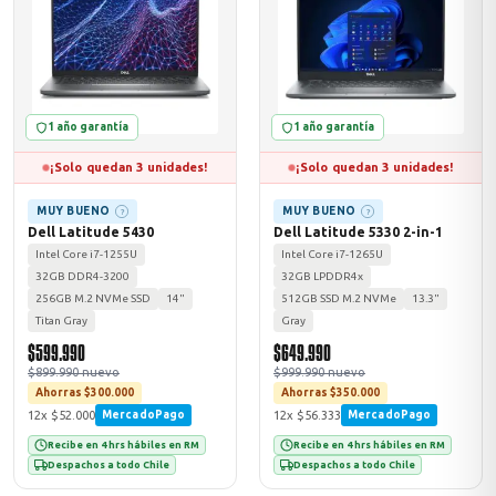
odos →
1 año garantía
1 año garantía
¡Solo quedan 3 unidades!
¡Solo quedan 3 unidades!
MUY BUENO
MUY BUENO
?
?
Dell Latitude 5430
Dell Latitude 5330 2-in-1
Intel Core i7-1255U
Intel Core i7-1265U
32GB DDR4-3200
32GB LPDDR4x
256GB M.2 NVMe SSD
14"
512GB SSD M.2 NVMe
13.3"
Titan Gray
Gray
$599.990
$649.990
$899.990 nuevo
$999.990 nuevo
Ahorras $300.000
Ahorras $350.000
12x $52.000
12x $56.333
MercadoPago
MercadoPago
Recibe en 4 hrs hábiles en RM
Recibe en 4 hrs hábiles en RM
Despachos a todo Chile
Despachos a todo Chile