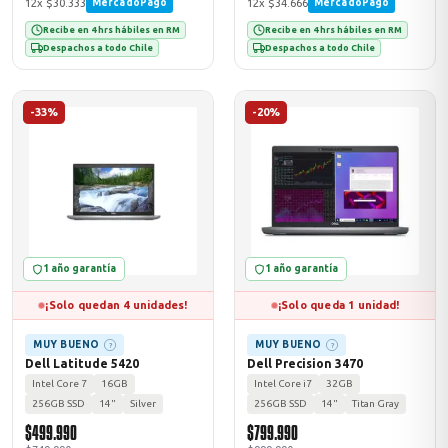
12x $30.333
12x $34.666
MercadoPago
MercadoPago
Recibe en 4 hrs hábiles en RM
Recibe en 4 hrs hábiles en RM
Despachos a todo Chile
Despachos a todo Chile
-33%
-20%
1 año garantía
1 año garantía
¡Solo quedan 4 unidades!
¡Solo queda 1 unidad!
MUY BUENO
MUY BUENO
?
?
Dell Latitude 5420
Dell Precision 3470
Intel Core 7
16GB
Intel Core i7
32GB
256GB SSD
14"
Silver
256GB SSD
14"
Titan Gray
$499.990
$799.990