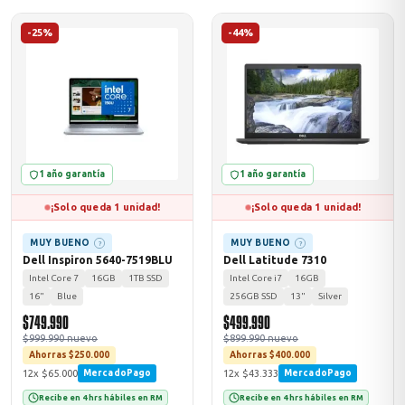
-25%
-44%
1 año garantía
1 año garantía
¡Solo queda 1 unidad!
¡Solo queda 1 unidad!
MUY BUENO
MUY BUENO
?
?
Dell Inspiron 5640-7519BLU
Dell Latitude 7310
Intel Core 7
16GB
1TB SSD
Intel Core i7
16GB
16"
Blue
256GB SSD
13"
Silver
$749.990
$499.990
$999.990 nuevo
$899.990 nuevo
Ahorras $250.000
Ahorras $400.000
12x $65.000
12x $43.333
MercadoPago
MercadoPago
Recibe en 4 hrs hábiles en RM
Recibe en 4 hrs hábiles en RM