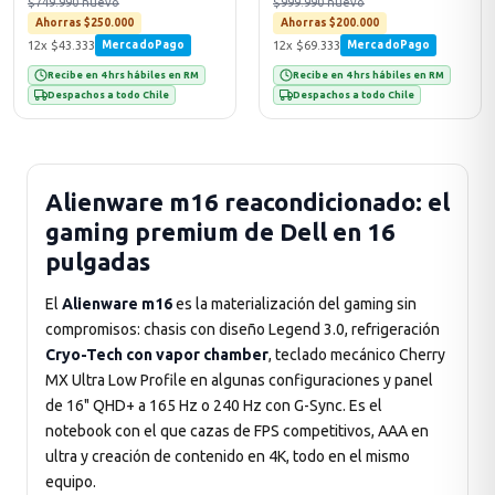
$749.990 nuevo
$999.990 nuevo
Ahorras $250.000
Ahorras $200.000
12x $43.333
12x $69.333
MercadoPago
MercadoPago
Recibe en 4 hrs hábiles en RM
Recibe en 4 hrs hábiles en RM
Despachos a todo Chile
Despachos a todo Chile
Alienware m16 reacondicionado: el
gaming premium de Dell en 16
pulgadas
El
Alienware m16
es la materialización del gaming sin
compromisos: chasis con diseño Legend 3.0, refrigeración
Cryo-Tech con vapor chamber
, teclado mecánico Cherry
MX Ultra Low Profile en algunas configuraciones y panel
de 16" QHD+ a 165 Hz o 240 Hz con G-Sync. Es el
notebook con el que cazas de FPS competitivos, AAA en
ultra y creación de contenido en 4K, todo en el mismo
equipo.