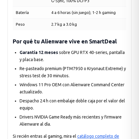
G-Sync, 100% DCI-P3
Batería
4 a 6 horas (sin juego); 1-2 h gaming
Peso
2.7 kg a 3.0 kg
Por qué tu Alienware vive en SmartDeal
Garantía 12 meses
sobre GPU RTX 40-series, pantalla
y placa base.
Re-pasteado premium (PTM7950 o Kryonaut Extreme) y
stress test de 30 minutos.
Windows 11 Pro OEM con Alienware Command Center
actualizado.
Despacho 24 h con embalaje doble caja por el valor del
equipo.
Drivers NVIDIA Game Ready más recientes y firmware
Alienware al día.
Si recién entras al gaming, mira el
catálogo completo de