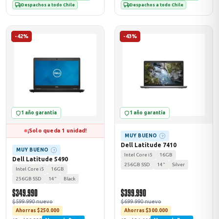
Despachos a todo Chile
Despachos a todo Chile
-42%
-43%
1 año garantía
1 año garantía
¡Solo queda 1 unidad!
MUY BUENO
?
Dell Latitude 7410
MUY BUENO
?
Intel Core i5
16GB
Dell Latitude 5490
256GB SSD
14"
Silver
Intel Core i5
16GB
256GB SSD
14"
Black
$349.990
$399.990
$599.990 nuevo
$699.990 nuevo
Ahorras $250.000
Ahorras $300.000