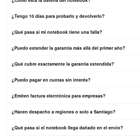
¿Cómo está la batería del notebook?
(Python, R, Jupyter) recomendamos al menos Intel Core i5/i7 de 10ma 
cada ficha.
Todos los notebooks pasan por diagnóstico de salud de batería antes 
¿Tengo 10 días para probarlo y devolverlo?
publicados. La duración real depende del modelo, uso, brillo y ciclos. E
reemplazo. No entregamos una cifra genérica de horas porque varía c
Sí. Tienes 10 días corridos desde la entrega para probar el notebook 
¿Qué pasa si mi notebook tiene una falla?
(SERNAC). Debe estar en las mismas condiciones en que lo recibiste, co
Tienes 1 año de garantía SmartDeal que cubre fallas de hardware. Coo
¿Puedo extender la garantía más allá del primer año?
reparamos o reemplazamos sin costo.
Sí. Todos los notebooks incluyen 1 año de garantía SmartDeal y puede
¿Qué cubre exactamente la garantía extendida?
se calcula como porcentaje del precio del equipo y se muestra directame
Cubre lo mismo que la garantía SmartDeal del primer año: fallas de har
¿Puedo pagar en cuotas sin interés?
Fi/Bluetooth y batería (por defecto de fabricación). No cubre golpes, 
batería.
Sí. Hasta 12 cuotas sin interés con tarjetas de crédito bancarias vía 
¿Emiten factura electrónica para empresas?
Estado) con precio preferencial.
Sí. Emitimos boleta electrónica SII para personas y factura electróni
¿Hacen despacho a regiones o solo a Santiago?
compran notebooks reacondicionados por el ahorro y la formalidad tri
Despachamos a todo Chile. Región Metropolitana en 24 horas hábiles, r
¿Qué pasa si el notebook llega dañado en el envío?
puedes retirar gratis en nuestra oficina: Av. Apoquindo 6410, Oficina 
Todos los envíos están cubiertos contra daños en transporte. Si rec