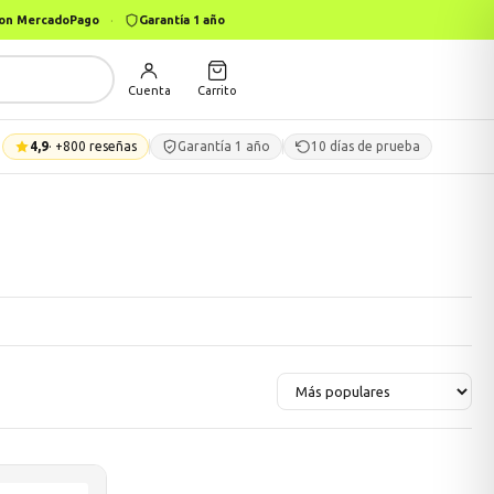
 con MercadoPago
·
Garantía 1 año
Cuenta
Carrito
4,9
· +800 reseñas
Garantía 1 año
10 días de prueba