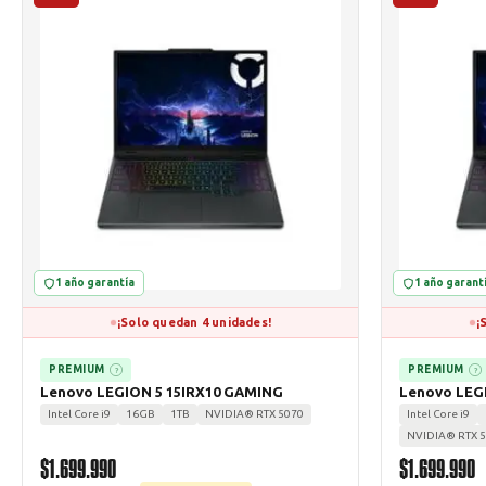
1 año garantía
1 año garant
¡Solo quedan 4 unidades!
¡
PREMIUM
PREMIUM
?
?
Lenovo LEGION 5 15IRX10 GAMING
Lenovo LEG
Intel Core i9
16GB
1TB
NVIDIA® RTX 5070
Intel Core i9
NVIDIA® RTX 
$1.699.990
$1.699.990