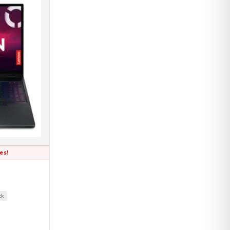
es!
ck