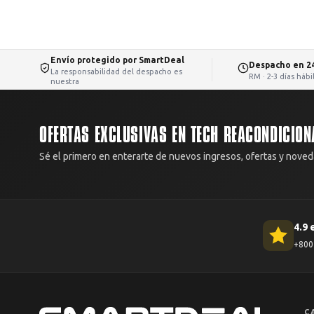
el 100% del dinero. Avisa con fotos dentro de las primeras 48 horas de
Envío protegido por SmartDeal
Despacho en 2
La responsabilidad del despacho es
RM · 2-3 días háb
nuestra
OFERTAS EXCLUSIVAS EN TECH REACONDICION
Sé el primero en enterarte de nuevos ingresos, ofertas y noved
4.9 
+800 
C