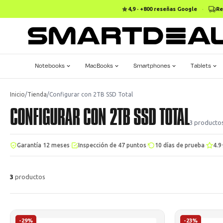
4,9 · +800 reseñas Google
·
Re
Notebooks
MacBooks
Smartphones
Tablets
Inicio
/
Tienda
/
Configurar con 2TB SSD Total
CONFIGURAR CON 2TB SSD TOTAL
3
producto
·
·
·
Garantía 12 meses
Inspección de 47 puntos
10 días de prueba
4.9
3
productos
-29%
-23%