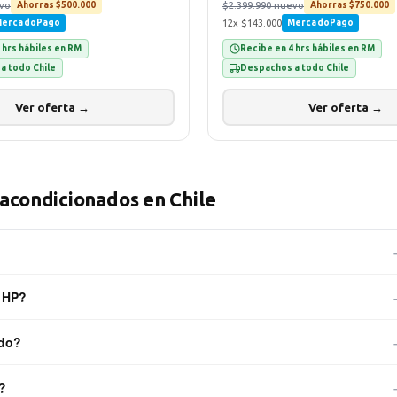
evo
$2.399.990 nuevo
Ahorras $500.000
Ahorras $750.000
12x $143.000
ercadoPago
MercadoPago
 hrs hábiles en RM
Recibe en 4 hrs hábiles en RM
a todo Chile
Despachos a todo Chile
Ver oferta →
Ver oferta →
acondicionados en Chile
tivo que pasó por un proceso certificado de inspección, limpieza profunda,
, HP?
 y pruebas exhaustivas de funcionamiento. Al salir a la venta funciona al
año.
vo ThinkPad, Dell Latitude, HP EliteBook, Microsoft Surface, etc.),
ado?
ifica la autenticidad por número de serie en la base del fabricante.
lente. Los notebooks empresariales (ThinkPad, Latitude, EliteBook) son
?
n notebook de consumo, pero los encuentras en nuestra tienda a precios