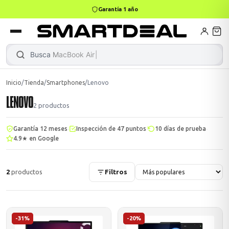
Garantía 1 año
4,9 · +800 reseñas Google
books
Books
ktops
lets
Busca
MacBook Ai
|
Inicio
/
Tienda
/
Smartphones
/
Lenovo
LENOVO
Gamer
MacBook Air
Mini PC
2
productos
·
·
·
Garantía 12 meses
Inspección de 47 puntos
10 días de prueba
4.9★ en Google
odos →
odos →
2
productos
Filtros
Apple
odos →
-31%
-20%