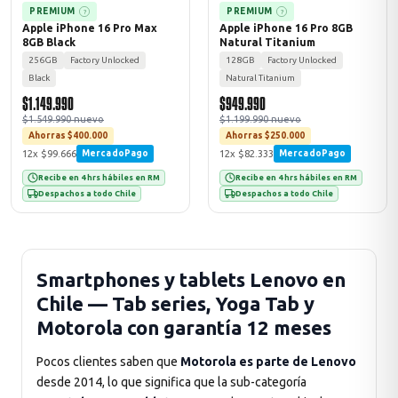
PREMIUM
PREMIUM
?
?
Apple iPhone 16 Pro Max
Apple iPhone 16 Pro 8GB
8GB Black
Natural Titanium
256GB
Factory Unlocked
128GB
Factory Unlocked
Black
Natural Titanium
$1.149.990
$949.990
$1.549.990 nuevo
$1.199.990 nuevo
Ahorras $400.000
Ahorras $250.000
12x $99.666
12x $82.333
MercadoPago
MercadoPago
Recibe en 4 hrs hábiles en RM
Recibe en 4 hrs hábiles en RM
Despachos a todo Chile
Despachos a todo Chile
Smartphones y tablets Lenovo en
Chile — Tab series, Yoga Tab y
Motorola con garantía 12 meses
Pocos clientes saben que
Motorola es parte de Lenovo
desde 2014, lo que significa que la sub-categoría