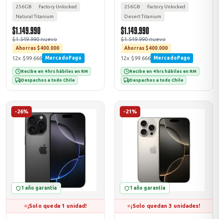
256GB
Factory Unlocked
256GB
Factory Unlocked
Natural Titanium
Desert Titanium
$1.149.990
$1.149.990
$1.549.990 nuevo
$1.549.990 nuevo
Ahorras $400.000
Ahorras $400.000
12x $99.666
12x $99.666
MercadoPago
MercadoPago
Recibe en 4 hrs hábiles en RM
Recibe en 4 hrs hábiles en RM
Despachos a todo Chile
Despachos a todo Chile
-26%
-21%
1 año garantía
1 año garantía
¡Solo queda 1 unidad!
¡Solo quedan 3 unidades!