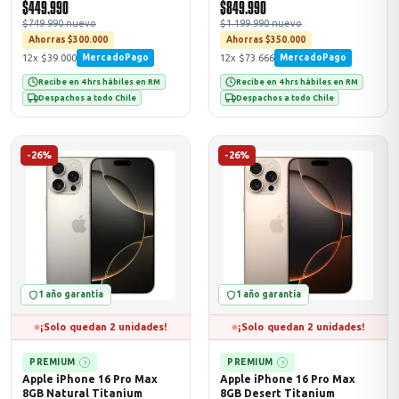
$449.990
$849.990
$749.990 nuevo
$1.199.990 nuevo
Ahorras $300.000
Ahorras $350.000
12x $39.000
12x $73.666
MercadoPago
MercadoPago
Recibe en 4 hrs hábiles en RM
Recibe en 4 hrs hábiles en RM
Despachos a todo Chile
Despachos a todo Chile
-26%
-26%
1 año garantía
1 año garantía
¡Solo quedan 2 unidades!
¡Solo quedan 2 unidades!
PREMIUM
PREMIUM
?
?
Apple iPhone 16 Pro Max
Apple iPhone 16 Pro Max
8GB Natural Titanium
8GB Desert Titanium