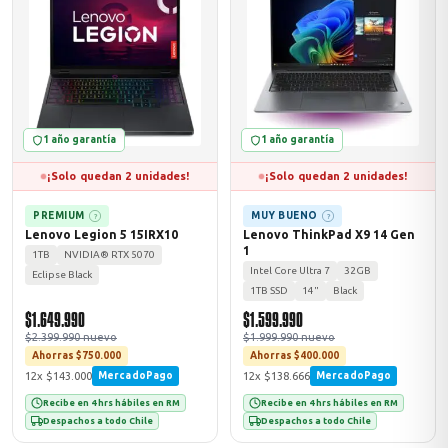
MSI
1 año garantía
1 año garantía
¡Solo quedan 2 unidades!
¡Solo quedan 2 unidades!
PREMIUM
MUY BUENO
?
?
Lenovo Legion 5 15IRX10
Lenovo ThinkPad X9 14 Gen
1
1TB
NVIDIA® RTX 5070
ACER
Intel Core Ultra 7
32GB
Eclipse Black
1TB SSD
14"
Black
$1.649.990
$1.599.990
$2.399.990 nuevo
$1.999.990 nuevo
Ahorras $750.000
Ahorras $400.000
12x $143.000
12x $138.666
MercadoPago
MercadoPago
Recibe en 4 hrs hábiles en RM
Recibe en 4 hrs hábiles en RM
Despachos a todo Chile
Despachos a todo Chile