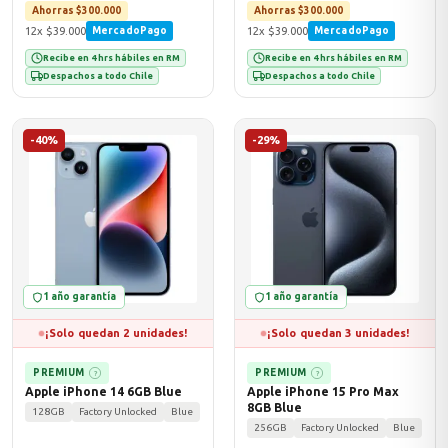
Ahorras $300.000
Ahorras $300.000
12x $39.000
12x $39.000
MercadoPago
MercadoPago
Recibe en 4 hrs hábiles en RM
Recibe en 4 hrs hábiles en RM
Despachos a todo Chile
Despachos a todo Chile
-40%
-29%
1 año garantía
1 año garantía
¡Solo quedan 2 unidades!
¡Solo quedan 3 unidades!
PREMIUM
PREMIUM
?
?
Apple iPhone 14 6GB Blue
Apple iPhone 15 Pro Max
8GB Blue
128GB
Factory Unlocked
Blue
256GB
Factory Unlocked
Blue