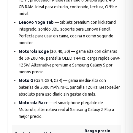
12.7", procesador MediaTek Helio o Snapdragon, 4-8
GB RAM. Ideal para estudio, contenido, lectura, Office
móvil.
Lenovo Yoga Tab
— tablets premium con kickstand
integrado, sonido JBL, soporte para Lenovo Pencil.
Perfecta para usar en cama, cocina o como segundo
monitor.
Motorola Edge
(30, 40, 50) — gama alta con cámaras
de 50-200 MP, pantalla OLED 144Hz, carga rápida 68W-
125W. Alternativa premium a Samsung Galaxy S por
menos precio.
Moto G
(G54, G84, G34) — gama media-alta con
baterías de 5000 mAh, NFC, pantalla 120Hz. Best-seller
absoluto para uso diario sin gastar de más.
Motorola Razr
— el smartphone plegable de
Motorola, alternativa real al Samsung Galaxy Z Flip a
mejor precio.
Rango precio