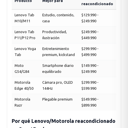
Producto
Mejor para
reacondicionado
Lenovo Tab
Estudio, contenido,
$129.990 -
M10/M11
casa
$249.990
Lenovo Tab
Productividad,
$249.990 -
P11/P12 Pro
ilustración
$449.990
Lenovo Yoga
Entretenimiento
$299.990 -
Tab
premium, kickstand
$499.990
Moto
Smartphone diario
$149.990 -
G54/G84
equilibrado
$249.990
Motorola
Cámara pro, OLED
$299.990 -
Edge 40/50
144Hz
$599.990
Motorola
Plegable premium
$549.990 -
Razr
$899.990
Por qué Lenovo/Motorola reacondicionado