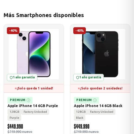
Más Smartphones disponibles
odos →
-40%
-40%
1 año garantía
1 año garantía
¡Solo queda 1 unidad!
¡Solo quedan 2 unidades!
PREMIUM
PREMIUM
?
?
Apple iPhone 14 6GB Purple
Apple iPhone 14 6GB Black
128GB
Factory Unlocked
128GB
Factory Unlocked
Purple
Black
$449.990
$449.990
$749.990 nuevo
$749.990 nuevo