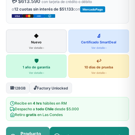
💳 $613.590
con tarjeta de crédito o débito
o
12 cuotas sin interés de $51.133
con
MercadoPago
VISA
AMEX
DC
◆
🔬
Nuevo
Certificado SmartDeal
Ver detalle ›
Ver detalle ›
🛡️
↩️
1 año de garantía
10 días de prueba
Ver detalle ›
Ver detalle ›
💾
🔓
128GB
Factory Unlocked
Recibe en
4 hrs
hábiles en RM
Despacho a
todo Chile
desde $5.000
Retiro
gratis
en Las Condes
Producto