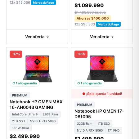
12x $45.066
MercadoPago
$1.099.990
$1.499.990 nuevo
Ahorras $400.000
12x $95.333
MercadoPago
Ver oferta →
Ver oferta →
-17%
-25%
○ 1 año garantía
○ 1 año garantía
● ¡Solo queda 1 unidad!
PREMIUM
Notebook HP OMEN MAX
PREMIUM
16-AH0043 GAMING
Notebook HP OMEN 17-
Intel Core Ultra 9
32GB Ram
DB1095
2TB SSD
NVIDIA RTX 5080
32GB Ram
1TB SSD
16" WQXGA
NVIDIA RTX 5060
17" FHD
$2.499.990
$1.499.990