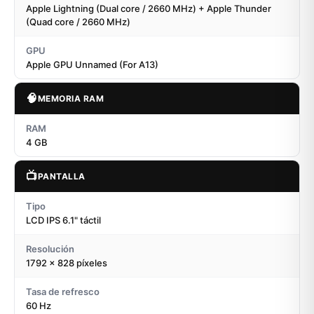
Apple Lightning (Dual core / 2660 MHz) + Apple Thunder
(Quad core / 2660 MHz)
GPU
Apple GPU Unnamed (For A13)
🧠
MEMORIA RAM
RAM
4 GB
📺
PANTALLA
Tipo
LCD IPS 6.1" táctil
Resolución
1792 x 828 píxeles
Tasa de refresco
60 Hz