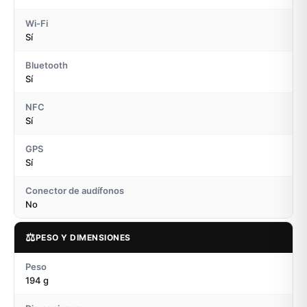
Wi-Fi
Sí
Bluetooth
Sí
NFC
Sí
GPS
Sí
Conector de audífonos
No
⚖️
PESO Y DIMENSIONES
Peso
194 g