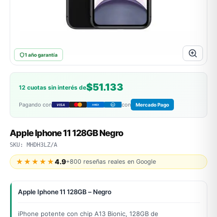
MSI
1 año garantía
$51.133
12 cuotas sin interés de
Pagando con
con
Mercado Pago
VISA
AMEX
DC
ACER
Apple Iphone 11 128GB Negro
SKU: MHDH3LZ/A
★★★★★
4.9
+800 reseñas reales en Google
Apple Iphone 11 128GB – Negro
iPhone potente con chip A13 Bionic, 128GB de