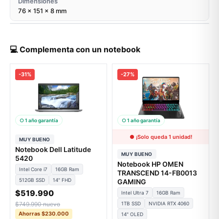
Dimensiones
76 x 151 x 8 mm
💻 Complementa con un notebook
-31%
-27%
○ 1 año garantía
○ 1 año garantía
● ¡Solo queda 1 unidad!
MUY BUENO
Notebook Dell Latitude
MUY BUENO
5420
Notebook HP OMEN
Intel Core i7
16GB Ram
TRANSCEND 14-FB0013
512GB SSD
14" FHD
GAMING
$519.990
Intel Ultra 7
16GB Ram
$749.990 nuevo
1TB SSD
NVIDIA RTX 4060
Ahorras $230.000
14" OLED