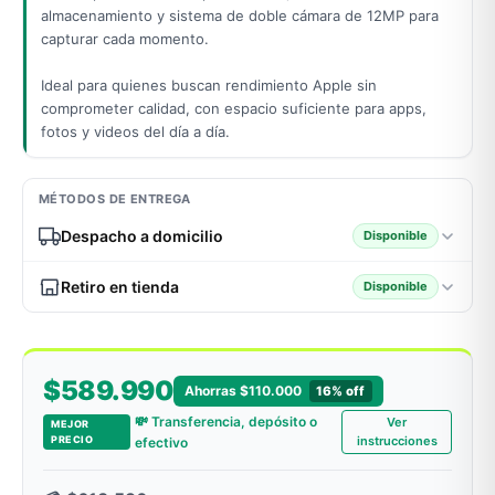
almacenamiento y sistema de doble cámara de 12MP para
capturar cada momento.
odos →
Ideal para quienes buscan rendimiento Apple sin
comprometer calidad, con espacio suficiente para apps,
fotos y videos del día a día.
MÉTODOS DE ENTREGA
Despacho a domicilio
Disponible
Retiro en tienda
Disponible
$589.990
Ahorras $110.000
16% off
💸 Transferencia, depósito o
Ver
MEJOR
PRECIO
instrucciones
efectivo