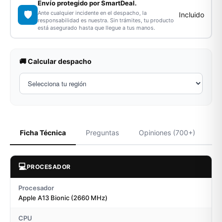
Envío protegido por SmartDeal.
🛡️
Ante cualquier incidente en el despacho, la
Incluido
responsabilidad es nuestra. Sin trámites, tu producto
está asegurado hasta que llegue a tus manos.
🚚 Calcular despacho
Ficha Técnica
Preguntas
Opiniones (700+)
💻
PROCESADOR
Procesador
Apple A13 Bionic (2660 MHz)
CPU