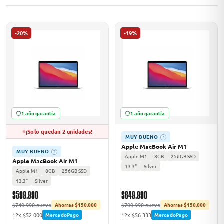
-20%
-19%
ASUS
1 año garantía
1 año garantía
¡Solo quedan 2 unidades!
ACER
MUY BUENO
?
Apple MacBook Air M1
MUY BUENO
?
Apple M1
8GB
256GB SSD
Apple MacBook Air M1
13.3"
Silver
Apple M1
8GB
256GB SSD
13.3"
Silver
$599.990
$649.990
$749.990 nuevo
$799.990 nuevo
Ahorras $150.000
Ahorras $150.000
12x $52.000
12x $56.333
MercadoPago
MercadoPago