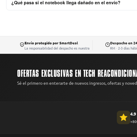
¿Qué pasa si el notebook llega dañado en el envío?
puedes retirar gratis en nuestra oficina: Av. Apoquindo 6410, Oficina 
Todos los envíos están cubiertos contra daños en transporte. Si rec
el 100% del dinero. Avisa con fotos dentro de las primeras 48 horas d
Envío protegido por SmartDeal
Despacho en 2
La responsabilidad del despacho es nuestra
RM · 2-3 días háb
OFERTAS EXCLUSIVAS EN TECH REACONDICION
Sé el primero en enterarte de nuevos ingresos, ofertas y nove
4.9
+800