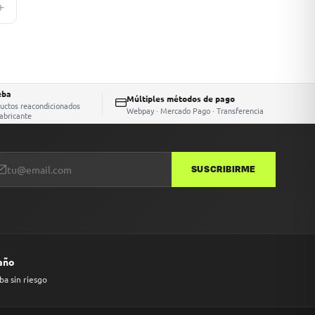
+
eba
Múltiples métodos de pago
ductos reacondicionados
Webpay · Mercado Pago · Transferencia
fabricante
SUSCRIBIRME
 año
ba sin riesgo