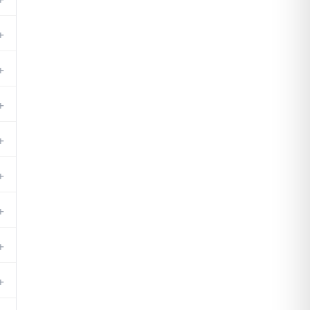
+
+
+
+
+
+
,
+
+