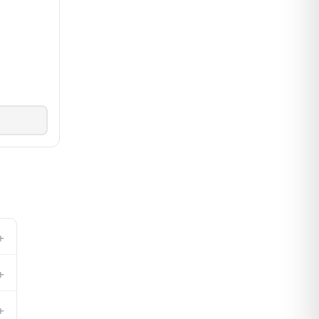
+
+
+