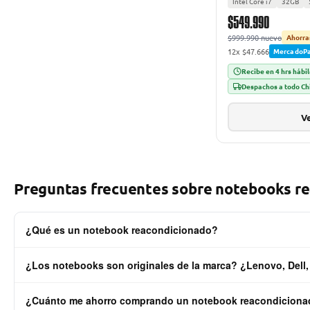
Intel Core i7
32GB
$549.990
$999.990 nuevo
Ahorra
12x $47.666
MercadoP
Recibe en 4 hrs hábi
Despachos a todo Ch
Ve
Preguntas frecuentes sobre notebooks re
¿Qué es un notebook reacondicionado?
Un notebook reacondicionado es un equipo usado o de retorno corpora
¿Los notebooks son originales de la marca? ¿Lenovo, Dell
reemplazo de componentes defectuosos (batería, teclado, SSD si aplica
100%, con grado estético clasificado y garantía oficial SmartDeal de 1
Sí, 100%. Todos nuestros notebooks son originales del fabricante (Leno
¿Cuánto me ahorro comprando un notebook reacondicion
principalmente ex equipos corporativos de empresas Fortune 500. Se ve