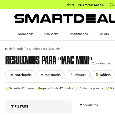
4,9 · +800 reseñas Google
·
R
Notebooks
MacBooks
Smartphones
Tablets
Inicio
/
Tienda
/
Resultados para "Mac mini"
RESULTADOS PARA "MAC MINI"
2
productos
Notebooks
MacBooks
iPhones
Tablets
·
·
·
Garantía 12 meses
Inspección de 47 puntos
10 días de prueba
4.9★
2
productos
FILTROS