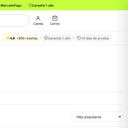
on MercadoPago
·
Garantía 1 año
Cuenta
Carrito
4,9
· +800 reseñas
Garantía 1 año
10 días de prueba