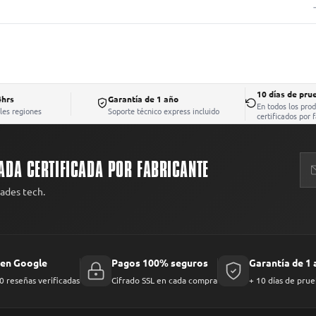
1409, Las Condes, Santiago.
ibes el equipo con daño no reportado, te enviamos un reemplazo o devolvemos
esde la entrega.
10 días de pru
4hrs
Garantía de 1 año
En todos los pro
iles regiones
Soporte técnico express incluido
certificados por 
ADA CERTIFICADA POR FABRICANTE
dades tech.
 en Google
Pagos 100% seguros
Garantía de 1
 reseñas verificadas
Cifrado SSL en cada compra
+ 10 días de prue