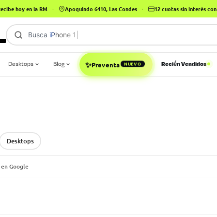
ecibe hoy en la RM
·
Apoquindo 6410, Las Condes
·
12 cuotas sin interés c
Busca
|
✨
Desktops
Blog
Recién Vendidos
NUEVO
Preventa
Desktops
 en Google